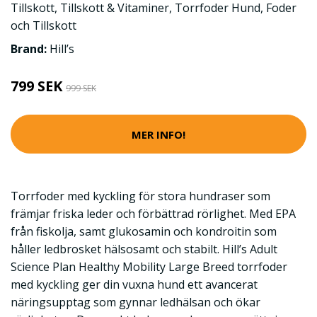
Tillskott
,
Tillskott & Vitaminer
,
Torrfoder Hund
,
Foder
och Tillskott
Brand:
Hill’s
799 SEK
999 SEK
MER INFO!
Torrfoder med kyckling för stora hundraser som
främjar friska leder och förbättrad rörlighet. Med EPA
från fiskolja, samt glukosamin och kondroitin som
håller ledbrosket hälsosamt och stabilt. Hill’s Adult
Science Plan Healthy Mobility Large Breed torrfoder
med kyckling ger din vuxna hund ett avancerat
näringsupptag som gynnar ledhälsan och ökar