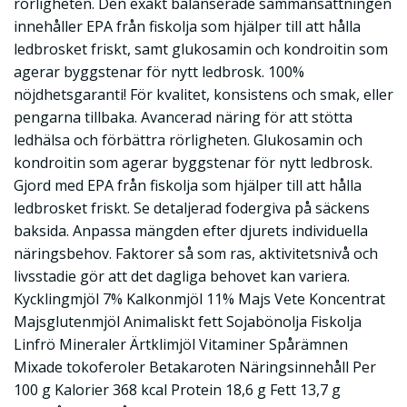
rörligheten. Den exakt balanserade sammansättningen
innehåller EPA från fiskolja som hjälper till att hålla
ledbrosket friskt, samt glukosamin och kondroitin som
agerar byggstenar för nytt ledbrosk. 100%
nöjdhetsgaranti! För kvalitet, konsistens och smak, eller
pengarna tillbaka. Avancerad näring för att stötta
ledhälsa och förbättra rörligheten. Glukosamin och
kondroitin som agerar byggstenar för nytt ledbrosk.
Gjord med EPA från fiskolja som hjälper till att hålla
ledbrosket friskt. Se detaljerad fodergiva på säckens
baksida. Anpassa mängden efter djurets individuella
näringsbehov. Faktorer så som ras, aktivitetsnivå och
livsstadie gör att det dagliga behovet kan variera.
Kycklingmjöl 7% Kalkonmjöl 11% Majs Vete Koncentrat
Majsglutenmjöl Animaliskt fett Sojabönolja Fiskolja
Linfrö Mineraler Ärtklimjöl Vitaminer Spårämnen
Mixade tokoferoler Betakaroten Näringsinnehåll Per
100 g Kalorier 368 kcal Protein 18,6 g Fett 13,7 g