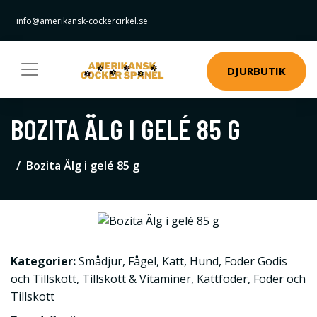
info@amerikansk-cockercirkel.se
DJURBUTIK
BOZITA ÄLG I GELÉ 85 G
Bozita Älg i gelé 85 g
Kategorier:
Smådjur
,
Fågel
,
Katt
,
Hund
,
Foder Godis
och Tillskott
,
Tillskott & Vitaminer
,
Kattfoder
,
Foder och
Tillskott