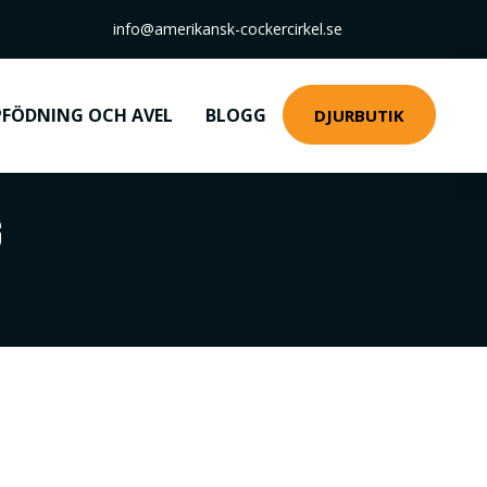
info@amerikansk-cockercirkel.se
FÖDNING OCH AVEL
BLOGG
DJURBUTIK
G