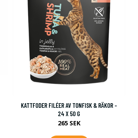
KATTFODER FILÉER AV TONFISK & RÄKOR -
24 X 50 G
265 SEK