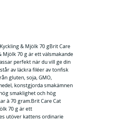
 Kyckling & Mjölk 70 gBrit Care
 & Mjölk 70 g är ett välsmakande
sar perfekt när du vill ge din
estår av läckra filéer av tonfisk
 från gluten, soja, GMO,
medel, konstgjorda smakämnen
r hög smaklighet och hög
ar à 70 gram.Brit Care Cat
ölk 70 g är ett
s utöver kattens ordinarie