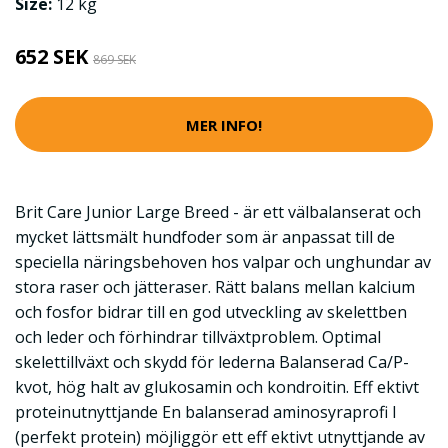
Size:
12 kg
652 SEK
869 SEK
MER INFO!
Brit Care Junior Large Breed - är ett välbalanserat och
mycket lättsmält hundfoder som är anpassat till de
speciella näringsbehoven hos valpar och unghundar av
stora raser och jätteraser. Rätt balans mellan kalcium
och fosfor bidrar till en god utveckling av skelettben
och leder och förhindrar tillväxtproblem. Optimal
skelettillväxt och skydd för lederna Balanserad Ca/P-
kvot, hög halt av glukosamin och kondroitin. Eff ektivt
proteinutnyttjande En balanserad aminosyraprofi l
(perfekt protein) möjliggör ett eff ektivt utnyttjande av