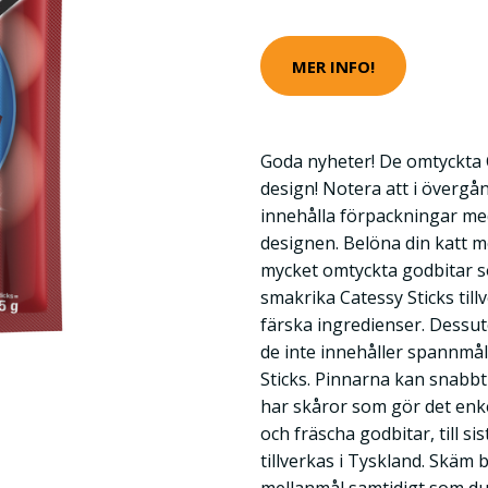
MER INFO!
Goda nyheter! De omtyckta C
design! Notera att i överg
innehålla förpackningar m
designen. Belöna din katt m
mycket omtyckta godbitar so
smakrika Catessy Sticks till
färska ingredienser. Dessut
de inte innehåller spannmål.
Sticks. Pinnarna kan snabbt 
har skåror som gör det enke
och fräscha godbitar, till si
tillverkas i Tyskland. Skäm 