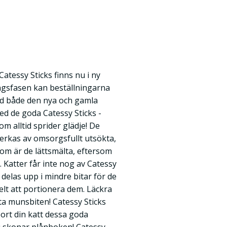
atessy Sticks finns nu i ny
ångsfasen kan beställningarna
ed både den nya och gamla
ed de goda Catessy Sticks -
m alltid sprider glädje! De
verkas av omsorgsfullt utsökta,
om är de lättsmälta, eftersom
 Katter får inte nog av Catessy
delas upp i mindre bitar för de
lt att portionera dem. Läckra
sta munsbiten! Catessy Sticks
bort din katt dessa goda