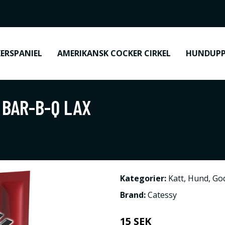
ERSPANIEL
AMERIKANSK COCKER CIRKEL
HUNDUPP
- BAR-B-Q LAX
Kategorier:
Katt
,
Hund
,
Go
Brand:
Catessy
15 SEK