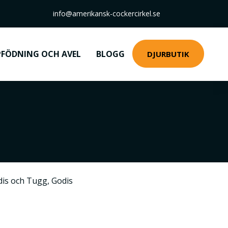
info@amerikansk-cockercirkel.se
FÖDNING OCH AVEL
BLOGG
DJURBUTIK
dis och Tugg
,
Godis