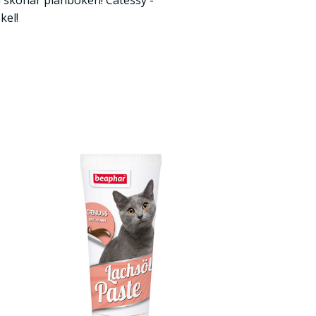
 skonar plånboken! Catessy -
kel!