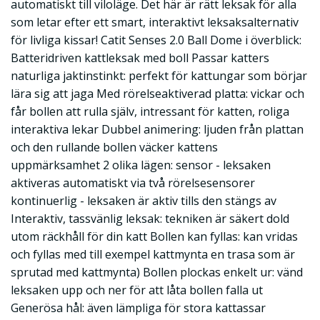
automatiskt till viloläge. Det här är rätt leksak för alla
som letar efter ett smart, interaktivt leksaksalternativ
för livliga kissar! Catit Senses 2.0 Ball Dome i överblick:
Batteridriven kattleksak med boll Passar katters
naturliga jaktinstinkt: perfekt för kattungar som börjar
lära sig att jaga Med rörelseaktiverad platta: vickar och
får bollen att rulla själv, intressant för katten, roliga
interaktiva lekar Dubbel animering: ljuden från plattan
och den rullande bollen väcker kattens
uppmärksamhet 2 olika lägen: sensor - leksaken
aktiveras automatiskt via två rörelsesensorer
kontinuerlig - leksaken är aktiv tills den stängs av
Interaktiv, tassvänlig leksak: tekniken är säkert dold
utom räckhåll för din katt Bollen kan fyllas: kan vridas
och fyllas med till exempel kattmynta en trasa som är
sprutad med kattmynta) Bollen plockas enkelt ur: vänd
leksaken upp och ner för att låta bollen falla ut
Generösa hål: även lämpliga för stora kattassar