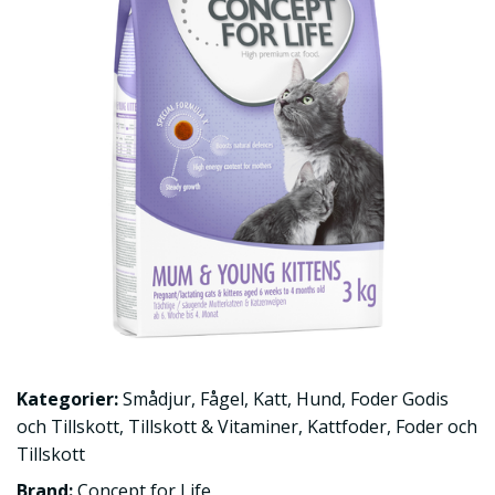
Kategorier:
Smådjur
,
Fågel
,
Katt
,
Hund
,
Foder Godis
och Tillskott
,
Tillskott & Vitaminer
,
Kattfoder
,
Foder och
Tillskott
Brand:
Concept for Life