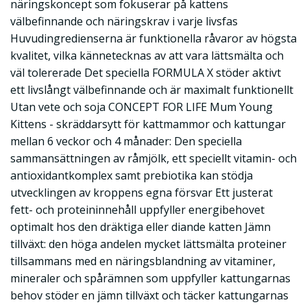
näringskoncept som fokuserar på kattens
välbefinnande och näringskrav i varje livsfas
Huvudingredienserna är funktionella råvaror av högsta
kvalitet, vilka kännetecknas av att vara lättsmälta och
väl tolererade Det speciella FORMULA X stöder aktivt
ett livslångt välbefinnande och är maximalt funktionellt
Utan vete och soja CONCEPT FOR LIFE Mum Young
Kittens - skräddarsytt för kattmammor och kattungar
mellan 6 veckor och 4 månader: Den speciella
sammansättningen av råmjölk, ett speciellt vitamin- och
antioxidantkomplex samt prebiotika kan stödja
utvecklingen av kroppens egna försvar Ett justerat
fett- och proteininnehåll uppfyller energibehovet
optimalt hos den dräktiga eller diande katten Jämn
tillväxt: den höga andelen mycket lättsmälta proteiner
tillsammans med en näringsblandning av vitaminer,
mineraler och spårämnen som uppfyller kattungarnas
behov stöder en jämn tillväxt och täcker kattungarnas