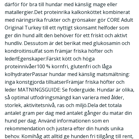
därför för bra till hundar med känslig mage eller
matallergier.Det proteinrika kalkonköttet kombinerat
med näringsrika frukter och grönsaker gör CORE Adult
Original Turkey till ett nyttigt skonsamt helfoder som
ger din hund allt den behöver för ett friskt och aktivt
hundliv. Dessutom är det berikat med glukosamin och
kondroitinsulfat som främjar friska höfter och
leder!Egenskaper:Färskt kött och höga
proteinnivåer100 % kornfri, glutenfri och låga
kolhydraterPassar hundar med känslig matsmältning:
inga konstgjorda tillsatserFrämjar friska höfter och
leder MATNINGSGUIDE: Se foderguide. Hundar är olika,
så optimal utfodringsmängd kan variera med ålder,
storlek, aktivitetsnivå, ras och miljö.Dela det totala
antalet gram per dag med antalet gånger du matar din
hund per dag. Använd informationen som en
rekommendation och justera efter din hunds unika
behov. Komihåg att alltid ge hunden fri tillgång till rent,