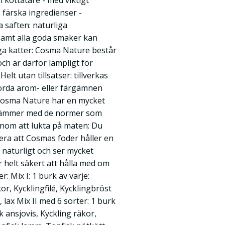
köttätare - med viktigt
, färska ingredienser -
 saften: naturliga
samt alla goda smaker kan
ga katter: Cosma Nature består
och är därför lämpligt för
elt utan tillsatser: tillverkas
gjorda arom- eller färgämnen
osma Nature har en mycket
stämmer med de normer som
genom att lukta på maten: Du
ra att Cosmas foder håller en
 naturligt och ser mycket
r helt säkert att hålla med om
: Mix I: 1 burk av varje:
or, Kycklingfilé, Kycklingbröst
 lax Mix II med 6 sorter: 1 burk
sk ansjovis, Kyckling räkor,