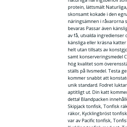
naturliga näringsbehov som 
protein, lättsmält Naturliga
skonsamt kokade i den egna
näringsämnen i råvarorna 
bevaras Passar även känsli
av få, utvalda ingredienser 
känsliga eller kräsna katter H
helt utan tillsats av konst
samt konserveringsmedel C
hög kvalitet som överens
ställs på livsmedel. Testa 
kommer snabbt att konstate
unik standard. Fodret luktar
aptitligt ut. Din katt komme
detta! Blandpacken innehåller
Skipjack tonfisk, Tonfisk räk
räkor, Kycklingbröst tonfisk,
var av Pacific tonfisk, Tonfi