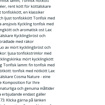
onfisk lamm, Tonfisk nötkött
léer, rent kött för köttälskare
st tonfiskkött, en klassiker
 och ljust tonfiskkött Tonfisk med
la ansjovis Kyckling tonfisk med
klingkött och aromatisk ost Lax:
skälskare Kycklingbröst och
förädlade med räkor
duo av mört kycklingbröst och
äkor: ljusa tonfiskstrimlor med
klingskinka: mört kycklingkött
ng Tonfisk lamm: fin tonfisk med
ötkött: tonfisk med nötkött Lax:
iskälskare Cosma Nature - eine
e Komposition für Ihre
naturliga och genuina måltider
ta erbjudande endast gäller
3. Klicka gärna på länken