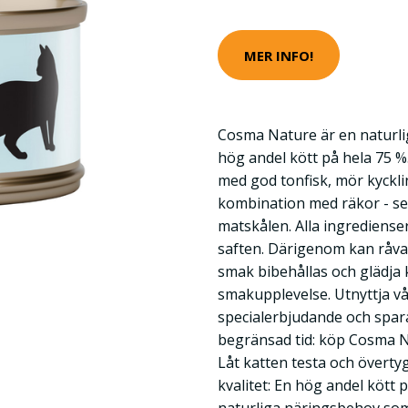
MER INFO!
Cosma Nature är en naturli
hög andel kött på hela 75 
med god tonfisk, mör kyckling
kombination med räkor - ser t
matskålen. Alla ingrediens
saften. Därigenom kan råva
smak bibehållas och glädja 
smakupplevelse. Utnyttja v
specialerbjudande och spar
begränsad tid: köp Cosma Na
Låt katten testa och överty
kvalitet: En hög andel kött 