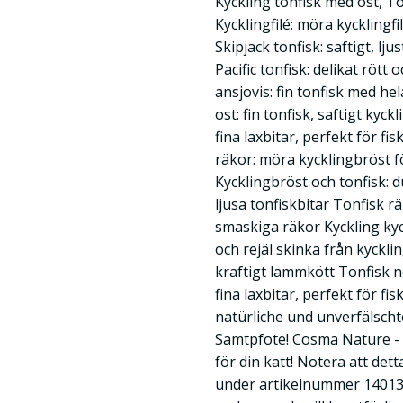
Kyckling tonfisk med ost, T
Kycklingfilé: möra kycklingfi
Skipjack tonfisk: saftigt, lju
Pacific tonfisk: delikat rött
ansjovis: fin tonfisk med he
ost: fin tonfisk, saftigt kyc
fina laxbitar, perfekt för fi
räkor: möra kycklingbröst 
Kycklingbröst och tonfisk: 
ljusa tonfiskbitar Tonfisk r
smaskiga räkor Kyckling kyc
och rejäl skinka från kyckli
kraftigt lammkött Tonfisk n
fina laxbitar, perfekt för f
natürliche und unverfälscht
Samtpfote! Cosma Nature - 
för din katt! Notera att det
under artikelnummer 140137