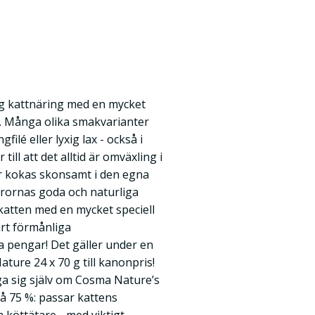
g kattnäring med en mycket
%. Många olika smakvarianter
filé eller lyxig lax - också i
ill att det alltid är omväxling i
er kokas skonsamt i den egna
rornas goda och naturliga
katten med en mycket speciell
årt förmånliga
a pengar! Det gäller under en
ture 24 x 70 g till kanonpris!
ga sig själv om Cosma Nature’s
på 75 %: passar kattens