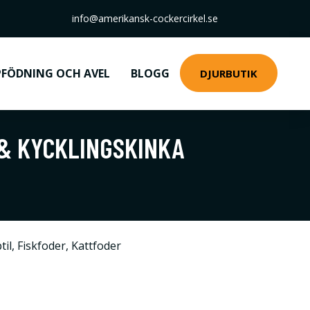
info@amerikansk-cockercirkel.se
FÖDNING OCH AVEL
BLOGG
DJURBUTIK
 & KYCKLINGSKINKA
til
,
Fiskfoder
,
Kattfoder