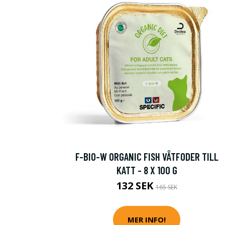
F-BIO-W ORGANIC FISH VÅTFODER TILL
KATT - 8 X 100 G
132 SEK
165 SEK
MER INFO!