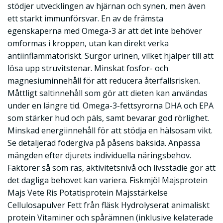
stödjer utvecklingen av hjärnan och synen, men även
ett starkt immunförsvar. En av de främsta
egenskaperna med Omega-3 är att det inte behöver
omformas i kroppen, utan kan direkt verka
antiinflammatoriskt. Surgör urinen, vilket hjälper till att
lösa upp struvitstenar. Minskat fosfor- och
magnesiuminnehåll för att reducera återfallsrisken.
Måttligt saltinnehåll som gör att dieten kan användas
under en längre tid. Omega-3-fettsyrorna DHA och EPA
som stärker hud och päls, samt bevarar god rörlighet.
Minskad energiinnehåll för att stödja en hälsosam vikt.
Se detaljerad fodergiva på påsens baksida. Anpassa
mängden efter djurets individuella näringsbehov.
Faktorer så som ras, aktivitetsnivå och livsstadie gör att
det dagliga behovet kan variera. Fiskmjöl Majsprotein
Majs Vete Ris Potatisprotein Majsstärkelse
Cellulosapulver Fett från fläsk Hydrolyserat animaliskt
protein Vitaminer och spårämnen (inklusive kelaterade