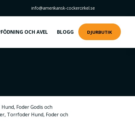
info@amerikansk-cockercirkel.se
FÖDNING OCH AVEL
BLOGG
DJURBUTIK
,
Hund
,
Foder Godis och
ner
,
Torrfoder Hund
,
Foder och