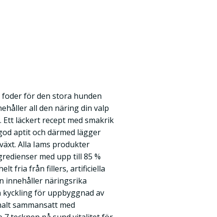
t foder för den stora hunden
ehåller all den näring din valp
 Ett läckert recept med smakrik
god aptit och därmed lägger
lväxt. Alla Iams produkter
gredienser med upp till 85 %
t fria från fillers, artificiella
 innehåller näringsrika
 kyckling för uppbyggnad av
imalt sammansatt med