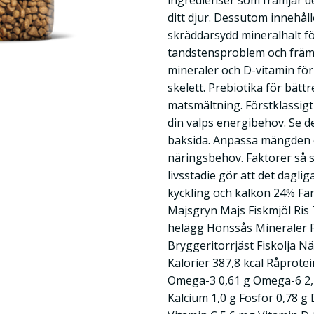
ingredienser som främjar de
ditt djur. Dessutom innehål
skräddarsydd mineralhalt fö
tandstensproblem och främja
mineraler och D-vitamin fö
skelett. Prebiotika för bätt
matsmältning. Förstklassig
din valps energibehov. Se d
baksida. Anpassa mängden ef
näringsbehov. Faktorer så s
livsstadie gör att det dagli
kyckling och kalkon 24% Fär
Majsgryn Majs Fiskmjöl Ri
helägg Hönssås Mineraler F
Bryggeritorrjäst Fiskolja N
Kalorier 387,8 kcal Råprotei
Omega-3 0,61 g Omega-6 2,4
Kalcium 1,0 g Fosfor 0,78 g