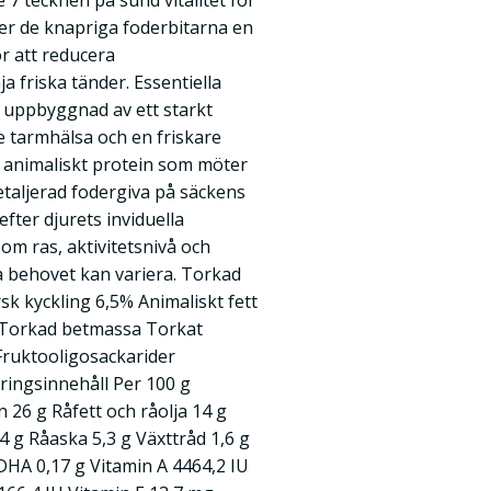
 7 tecknen på sund vitalitet för
ler de knapriga foderbitarna en
r att reducera
 friska tänder. Essentiella
r uppbyggnad av ett starkt
re tarmhälsa och en friskare
t animaliskt protein som möter
etaljerad fodergiva på säckens
ter djurets inviduella
om ras, aktivitetsnivå och
ga behovet kan variera. Torkad
sk kyckling 6,5% Animaliskt fett
s Torkad betmassa Torkat
ruktooligosackarider
äringsinnehåll Per 100 g
n 26 g Råfett och råolja 14 g
 g Råaska 5,3 g Växttråd 1,6 g
 DHA 0,17 g Vitamin A 4464,2 IU