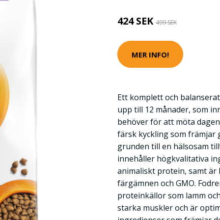
424 SEK
499 SEK
MER INFO!
Ett komplett och balansera
upp till 12 månader, som inn
behöver för att möta dagen.
färsk kyckling som främjar 
grunden till en hälsosam til
innehåller högkvalitativa in
animaliskt protein, samt är hel
färgämnen och GMO. Fodren
proteinkällor som lamm och
starka muskler och är opt