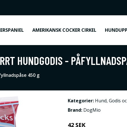
ERSPANIEL
AMERIKANSK COCKER CIRKEL
HUNDUPP
RRT HUNDGODIS - PÅFYLLNADSP
fyllnadspåse 450 g
Kategorier:
Hund
,
Godis o
Brand:
DogMio
42 SEK