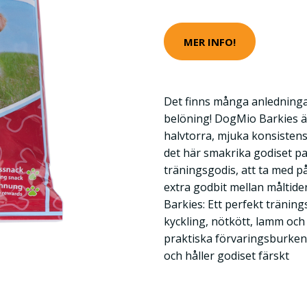
MER INFO!
Det finns många anledningar t
belöning! DogMio Barkies är
halvtorra, mjuka konsistens
det här smakrika godiset p
träningsgodis, att ta med 
extra godbit mellan måltid
Barkies: Ett perfekt träni
kyckling, nötkött, lamm och
praktiska förvaringsburken 
och håller godiset färskt