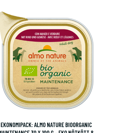
EKONOMIPACK: ALMO NATURE BIOORGANIC
MAINTENANCE 30 X 100 G - EKO NÖTKÖTT &