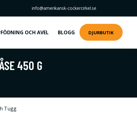
info@amerikansk-cockercirkel.se
FÖDNING OCH AVEL
BLOGG
DJURBUTIK
ÅSE 450 G
ch Tugg