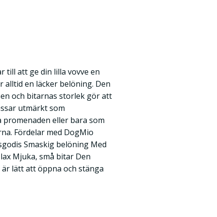
ill att ge din lilla vovve en
 alltid en läcker belöning. Den
en och bitarnas storlek gör att
assar utmärkt som
på promenaden eller bara som
erna. Fördelar med DogMio
ngsgodis Smaskig belöning Med
 lax Mjuka, små bitar Den
är lätt att öppna och stänga