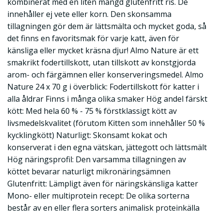
kombinerat med en liten mängd glutenfritt ris. De
innehåller ej vete eller korn. Den skonsamma
tillagningen gör dem är lättsmälta och mycket goda, så
det finns en favoritsmak för varje katt, även för
känsliga eller mycket kräsna djur! Almo Nature är ett
smakrikt fodertillskott, utan tillskott av konstgjorda
arom- och färgämnen eller konserveringsmedel. Almo
Nature 24 x 70 g i överblick: Fodertillskott för katter i
alla åldrar Finns i många olika smaker Hög andel färskt
kött: Med hela 60 % - 75 % förstklassigt kött av
livsmedelskvalitet (förutom Kitten som innehåller 50 %
kycklingkött) Naturligt: Skonsamt kokat och
konserverat i den egna vätskan, jättegott och lättsmält
Hög näringsprofil: Den varsamma tillagningen av
köttet bevarar naturligt mikronäringsämnen
Glutenfritt: Lämpligt även för näringskänsliga katter
Mono- eller multiprotein recept: De olika sorterna
består av en eller flera sorters animalisk proteinkälla