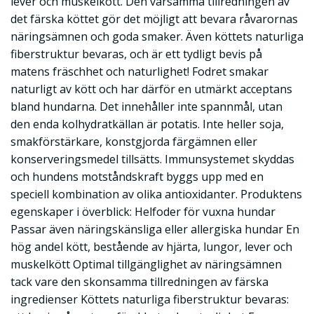
lever och muskelkött. Den varsamma tillredningen av
det färska köttet gör det möjligt att bevara råvarornas
näringsämnen och goda smaker. Även köttets naturliga
fiberstruktur bevaras, och är ett tydligt bevis på
matens fräschhet och naturlighet! Fodret smakar
naturligt av kött och har därför en utmärkt acceptans
bland hundarna. Det innehåller inte spannmål, utan
den enda kolhydratkällan är potatis. Inte heller soja,
smakförstärkare, konstgjorda färgämnen eller
konserveringsmedel tillsätts. Immunsystemet skyddas
och hundens motståndskraft byggs upp med en
speciell kombination av olika antioxidanter. Produktens
egenskaper i överblick: Helfoder för vuxna hundar
Passar även näringskänsliga eller allergiska hundar En
hög andel kött, bestående av hjärta, lungor, lever och
muskelkött Optimal tillgänglighet av näringsämnen
tack vare den skonsamma tillredningen av färska
ingredienser Köttets naturliga fiberstruktur bevaras: