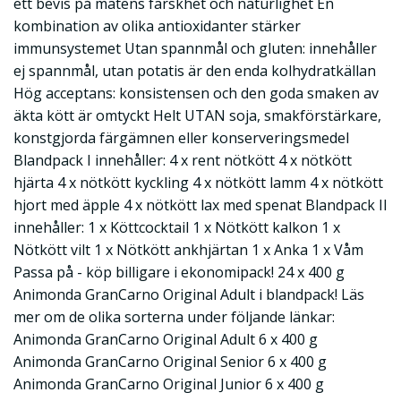
ett bevis på matens färskhet och naturlighet En
kombination av olika antioxidanter stärker
immunsystemet Utan spannmål och gluten: innehåller
ej spannmål, utan potatis är den enda kolhydratkällan
Hög acceptans: konsistensen och den goda smaken av
äkta kött är omtyckt Helt UTAN soja, smakförstärkare,
konstgjorda färgämnen eller konserveringsmedel
Blandpack I innehåller: 4 x rent nötkött 4 x nötkött
hjärta 4 x nötkött kyckling 4 x nötkött lamm 4 x nötkött
hjort med äpple 4 x nötkött lax med spenat Blandpack II
innehåller: 1 x Köttcocktail 1 x Nötkött kalkon 1 x
Nötkött vilt 1 x Nötkött ankhjärtan 1 x Anka 1 x Våm
Passa på - köp billigare i ekonomipack! 24 x 400 g
Animonda GranCarno Original Adult i blandpack! Läs
mer om de olika sorterna under följande länkar:
Animonda GranCarno Original Adult 6 x 400 g
Animonda GranCarno Original Senior 6 x 400 g
Animonda GranCarno Original Junior 6 x 400 g