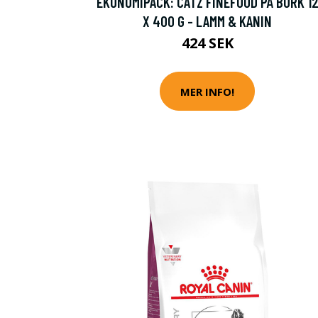
EKONOMIPACK: CATZ FINEFOOD PÅ BURK 1
X 400 G - LAMM & KANIN
424 SEK
MER INFO!