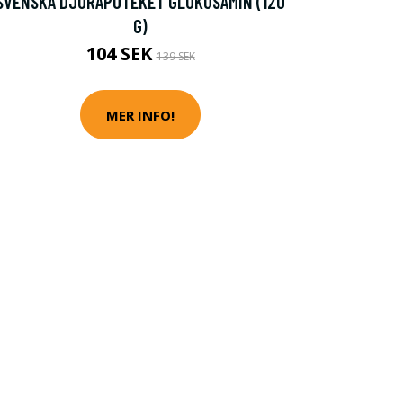
SVENSKA DJURAPOTEKET GLUKOSAMIN (120
G)
104 SEK
139 SEK
MER INFO!