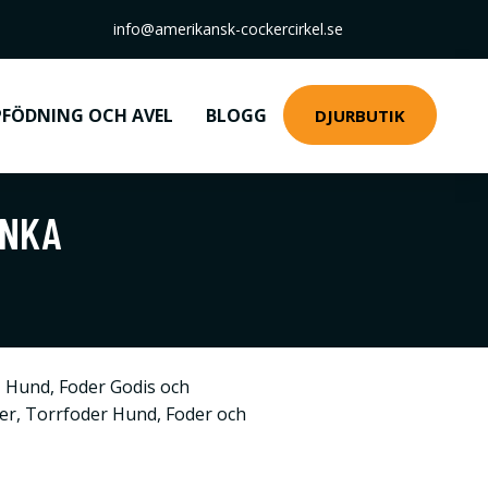
info@amerikansk-cockercirkel.se
FÖDNING OCH AVEL
BLOGG
DJURBUTIK
ANKA
,
Hund
,
Foder Godis och
ner
,
Torrfoder Hund
,
Foder och