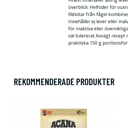
Finest innehåller aldrig lever
överblick: Helfoder för vux
filébitar från fågel kombin
Innehåller ej lever eller inä
för inaktiva eller överviktig
väl tolererat Avvägt recept
praktiska 150 g portionsfo
REKOMMENDERADE PRODUKTER