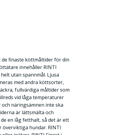
 de finaste köttmåltider för din
öttätare innehåller RINTI
r helt utan spannmål. Ljusa
bineras med andra köttsorter,
 läckra, fullvärdiga måltider som
illreds vid låga temperaturer
er och näringsämnen inte ska
tiderna är lättsmälta och
e en låg fetthalt, så det är ett
ler överviktiga hundar. RINTI