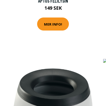
2
APTUS FELILYSIN
149 SEK
MER INFO!