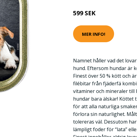
599 SEK
MER INFO!
Namnet håller vad det lovar:
hund. Eftersom hundar är k
Finest över 50 % kött och ä
filébitar från fjäderfä kom
vitaminer och mineraler till
hundar bara älskar! Köttet t
för att alla naturliga smak
förlora sin naturlighet. Mål
tolereras väl. Dessutom har d
lämpligt foder för “lata” el