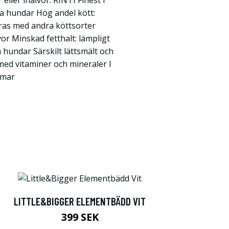
 eller inälvor. RINTI Finest i
na hundar Hög andel kött:
eras med andra köttsorter
lvor Minskad fetthalt: lämpligt
a hundar Särskilt lättsmält och
 med vitaminer och mineraler I
rmar
LITTLE&BIGGER ELEMENTBÄDD VIT
399 SEK