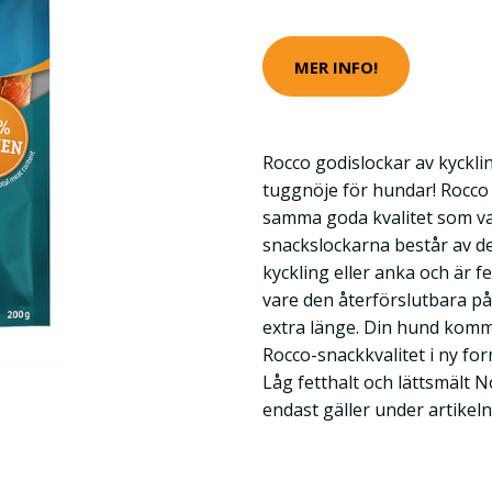
MER INFO!
Rocco godislockar av kycklin
tuggnöje för hundar! Rocco 
samma goda kvalitet som va
snackslockarna består av det
kyckling eller anka och är f
vare den återförslutbara på
extra länge. Din hund komm
Rocco-snackkvalitet i ny form
Låg fetthalt och lättsmält 
endast gäller under artike