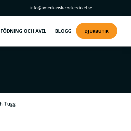
info@amerikansk-cockercirkel.se
FÖDNING OCH AVEL
BLOGG
DJURBUTIK
ch Tugg