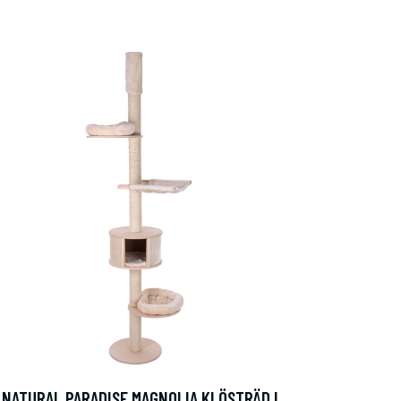
NATURAL PARADISE MAGNOLIA KLÖSTRÄD I