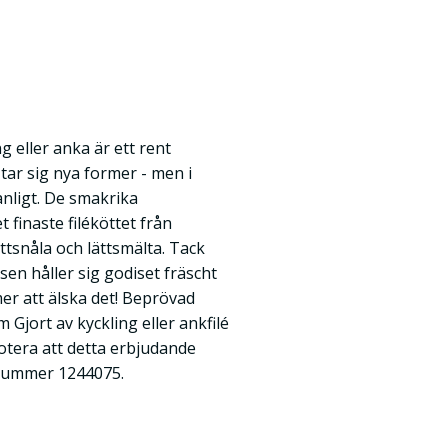
g eller anka är ett rent
tar sig nya former - men i
nligt. De smakrika
 finaste filéköttet från
ettsnåla och lättsmälta. Tack
sen håller sig godiset fräscht
er att älska det! Beprövad
 Gjort av kyckling eller ankfilé
Notera att detta erbjudande
lnummer 1244075.