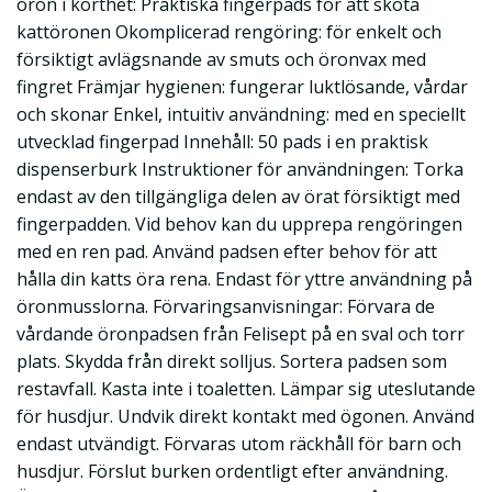
öron i korthet: Praktiska fingerpads för att sköta
kattöronen Okomplicerad rengöring: för enkelt och
försiktigt avlägsnande av smuts och öronvax med
fingret Främjar hygienen: fungerar luktlösande, vårdar
och skonar Enkel, intuitiv användning: med en speciellt
utvecklad fingerpad Innehåll: 50 pads i en praktisk
dispenserburk Instruktioner för användningen: Torka
endast av den tillgängliga delen av örat försiktigt med
fingerpadden. Vid behov kan du upprepa rengöringen
med en ren pad. Använd padsen efter behov för att
hålla din katts öra rena. Endast för yttre användning på
öronmusslorna. Förvaringsanvisningar: Förvara de
vårdande öronpadsen från Felisept på en sval och torr
plats. Skydda från direkt solljus. Sortera padsen som
restavfall. Kasta inte i toaletten. Lämpar sig uteslutande
för husdjur. Undvik direkt kontakt med ögonen. Använd
endast utvändigt. Förvaras utom räckhåll för barn och
husdjur. Förslut burken ordentligt efter användning.