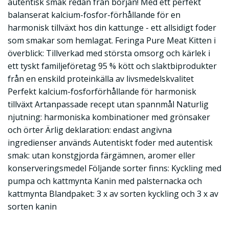
autentisk smak redan från början! Med ett perfekt
balanserat kalcium-fosfor-förhållande för en
harmonisk tillväxt hos din kattunge - ett allsidigt foder
som smakar som hemlagat. Feringa Pure Meat Kitten i
överblick: Tillverkad med största omsorg och kärlek i
ett tyskt familjeföretag 95 % kött och slaktbiprodukter
från en enskild proteinkälla av livsmedelskvalitet
Perfekt kalcium-fosforförhållande för harmonisk
tillväxt Artanpassade recept utan spannmål Naturlig
njutning: harmoniska kombinationer med grönsaker
och örter Ärlig deklaration: endast angivna
ingredienser används Autentiskt foder med autentisk
smak: utan konstgjorda färgämnen, aromer eller
konserveringsmedel Följande sorter finns: Kyckling med
pumpa och kattmynta Kanin med palsternacka och
kattmynta Blandpaket: 3 x av sorten kyckling och 3 x av
sorten kanin