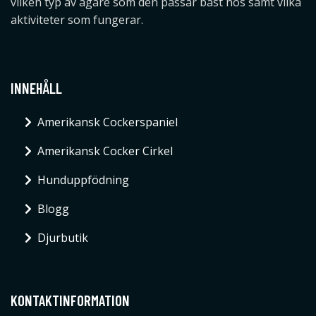
vilken typ av ägare som den passar bäst hos samt vilka
aktiviteter som fungerar.
INNEHÅLL
Amerikansk Cockerspaniel
Amerikansk Cocker Cirkel
Hunduppfödning
Blogg
Djurbutik
KONTAKTINFORMATION