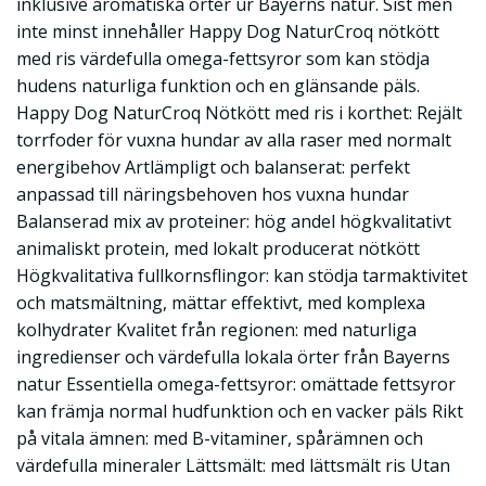
inklusive aromatiska örter ur Bayerns natur. Sist men
inte minst innehåller Happy Dog NaturCroq nötkött
med ris värdefulla omega-fettsyror som kan stödja
hudens naturliga funktion och en glänsande päls.
Happy Dog NaturCroq Nötkött med ris i korthet: Rejält
torrfoder för vuxna hundar av alla raser med normalt
energibehov Artlämpligt och balanserat: perfekt
anpassad till näringsbehoven hos vuxna hundar
Balanserad mix av proteiner: hög andel högkvalitativt
animaliskt protein, med lokalt producerat nötkött
Högkvalitativa fullkornsflingor: kan stödja tarmaktivitet
och matsmältning, mättar effektivt, med komplexa
kolhydrater Kvalitet från regionen: med naturliga
ingredienser och värdefulla lokala örter från Bayerns
natur Essentiella omega-fettsyror: omättade fettsyror
kan främja normal hudfunktion och en vacker päls Rikt
på vitala ämnen: med B-vitaminer, spårämnen och
värdefulla mineraler Lättsmält: med lättsmält ris Utan