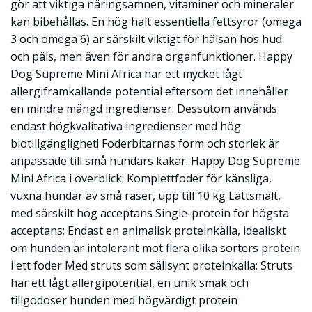
gör att viktiga näringsämnen, vitaminer och mineraler
kan bibehållas. En hög halt essentiella fettsyror (omega
3 och omega 6) är särskilt viktigt för hälsan hos hud
och päls, men även för andra organfunktioner. Happy
Dog Supreme Mini Africa har ett mycket lågt
allergiframkallande potential eftersom det innehåller
en mindre mängd ingredienser. Dessutom används
endast högkvalitativa ingredienser med hög
biotillgänglighet! Foderbitarnas form och storlek är
anpassade till små hundars käkar. Happy Dog Supreme
Mini Africa i överblick: Komplettfoder för känsliga,
vuxna hundar av små raser, upp till 10 kg Lättsmält,
med särskilt hög acceptans Single-protein för högsta
acceptans: Endast en animalisk proteinkälla, idealiskt
om hunden är intolerant mot flera olika sorters protein
i ett foder Med struts som sällsynt proteinkälla: Struts
har ett lågt allergipotential, en unik smak och
tillgodoser hunden med högvärdigt protein