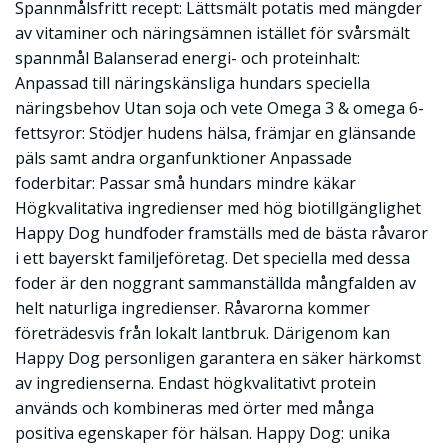
Spannmålsfritt recept: Lättsmält potatis med mängder
av vitaminer och näringsämnen istället för svårsmält
spannmål Balanserad energi- och proteinhalt:
Anpassad till näringskänsliga hundars speciella
näringsbehov Utan soja och vete Omega 3 & omega 6-
fettsyror: Stödjer hudens hälsa, främjar en glänsande
päls samt andra organfunktioner Anpassade
foderbitar: Passar små hundars mindre käkar
Högkvalitativa ingredienser med hög biotillgänglighet
Happy Dog hundfoder framställs med de bästa råvaror
i ett bayerskt familjeföretag. Det speciella med dessa
foder är den noggrant sammanställda mångfalden av
helt naturliga ingredienser. Råvarorna kommer
företrädesvis från lokalt lantbruk. Därigenom kan
Happy Dog personligen garantera en säker härkomst
av ingredienserna. Endast högkvalitativt protein
används och kombineras med örter med många
positiva egenskaper för hälsan. Happy Dog: unika