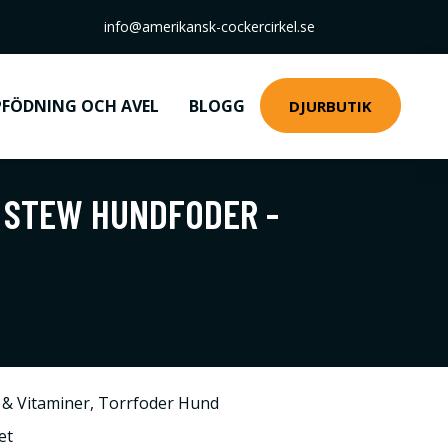
info@amerikansk-cockercirkel.se
FÖDNING OCH AVEL
BLOGG
DJURBUTIK
E STEW HUNDFODER -
t & Vitaminer
,
Torrfoder Hund
et