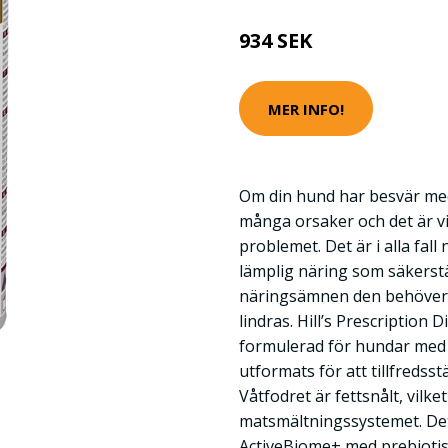
934 SEK
MER INFO!
Om din hund har besvär me
många orsaker och det är vikt
problemet. Det är i alla fal
lämplig näring som säkerstäl
näringsämnen den behöver
lindras. Hill’s Prescription D
formulerad för hundar med
utformats för att tillfredsst
Våtfodret är fettsnålt, vilke
matsmältningssystemet. Det
ActiveBiome+ med prebiotisk