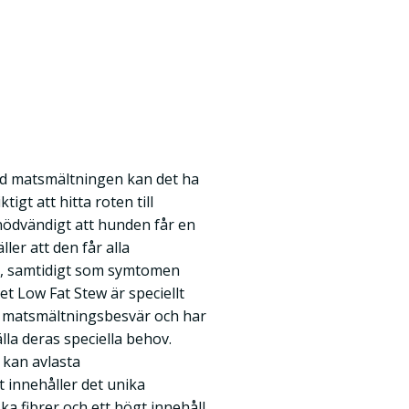
d matsmältningen kan det ha
igt att hitta roten till
l nödvändigt att hunden får en
ler att den får alla
, samtidigt som symtomen
iet Low Fat Stew är speciellt
 matsmältningsbesvär och har
älla deras speciella behov.
t kan avlasta
 innehåller det unika
a fibrer och ett högt innehåll