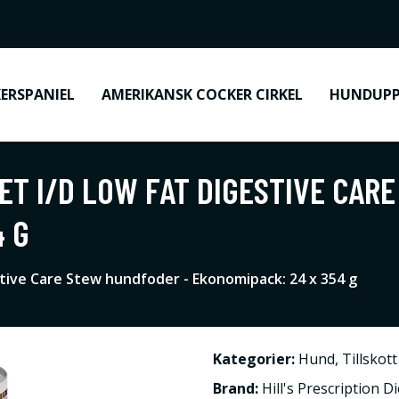
ERSPANIEL
AMERIKANSK COCKER CIRKEL
HUNDUPP
IET I/D LOW FAT DIGESTIVE CAR
4 G
estive Care Stew hundfoder - Ekonomipack: 24 x 354 g
Kategorier:
Hund
,
Tillskot
Brand:
Hill's Prescription Di