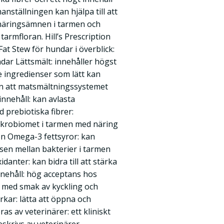
nställningen kan hjälpa till att
 näringsämnen i tarmen och
tarmfloran. Hill’s Prescription
Fat Stew för hundar i överblick:
dar Lättsmält: innehåller högst
e ingredienser som lätt kan
n att matsmältningssystemet
innehåll: kan avlasta
prebiotiska fibrer:
ikrobiomet i tarmen med näring
en Omega-3 fettsyror: kan
sen mellan bakterier i tarmen
danter: kan bidra till att stärka
nehåll: hög acceptans hos
 med smak av kyckling och
kar: lätta att öppna och
 av veterinärer: ett kliniskt