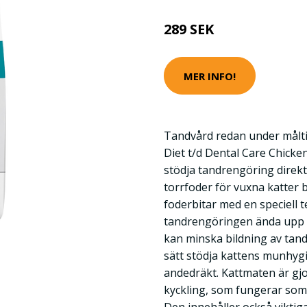
289 SEK
MER INFO!
Tandvård redan under måltid
Diet t/d Dental Care Chicken 
stödja tandrengöring direk
torrfoder för vuxna katter 
foderbitar med en speciell 
tandrengöringen ända upp t
kan minska bildning av tan
sätt stödja kattens munhyg
andedräkt. Kattmaten är gj
kyckling, som fungerar som k