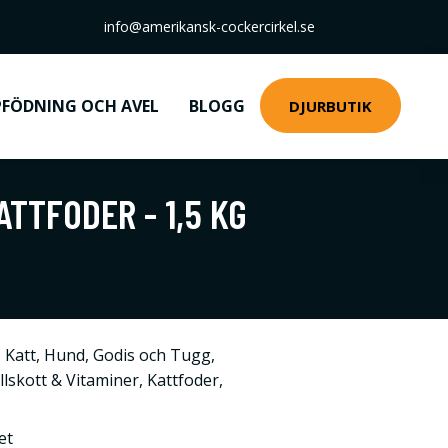
info@amerikansk-cockercirkel.se
FÖDNING OCH AVEL
BLOGG
DJURBUTIK
ATTFODER - 1,5 KG
,
Katt
,
Hund
,
Godis och Tugg
,
llskott & Vitaminer
,
Kattfoder
,
et