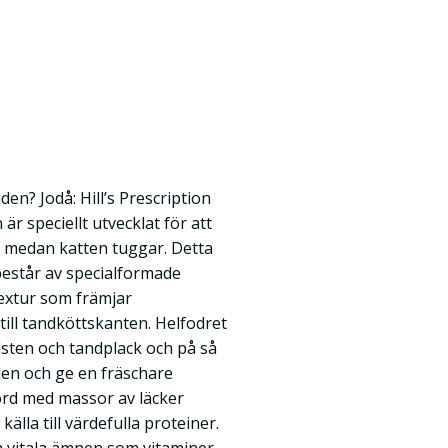
en? Jodå: Hill’s Prescription
är speciellt utvecklat för att
t medan katten tuggar. Detta
består av specialformade
textur som främjar
ill tandköttskanten. Helfodret
dsten och tandplack och på så
ien och ge en fräschare
ord med massor av läcker
älla till värdefulla proteiner.