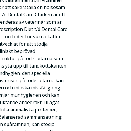
a vitala ämnen som vitaminer,
r att säkerställa en hälsosam
t t/d Dental Care Chicken är ett
enderas av veterinär som är
Prescription Diet t/d Dental Care
t torrfoder för vuxna katter
tvecklat för att stödja
iniskt beprövad
struktur på foderbitarna som
s yta upp till tandköttskanten,
ndhygien: den speciella
istensen på foderbitarna kan
sten och minska missfärgning
främjar munhygienen och kan
aluktande andedräkt Tillagat
efulla animaliska proteiner,
 Balanserad sammansättning:
ch spårämnen, kan stödja