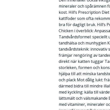
Den innehåller också viktig
mineraler och spårämnen fö
kost. Hill’s Prescription Die
kattfoder som ofta rekomm
bra för dagligt bruk. Hill’s 
Chicken i överblick: Anpassa
Tandvårdsformel: speciellt u
tandhälsa och munhygien Kl
tandvårdsteknik: innovativ 
främjar rengöring av tanden
direkt när katten tuggar Ta
storleken, formen och kons
hjälpa till att minska tand
och plack Mot dålig lukt: 
därmed bidra till mindre ill
med kyckling: källa till värd
lättsmält och välsmakande
med vitaminer, mineraler o