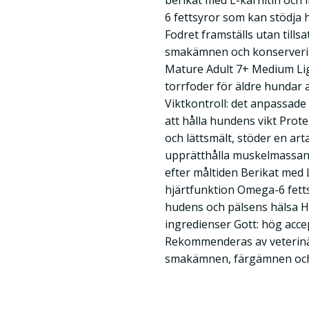
berikat med L-karnitin och 
6 fettsyror som kan stödja 
Fodret framställs utan till
smakämnen och konservering
Mature Adult 7+ Medium Ligh
torrfoder för äldre hundar 
Viktkontroll: det anpassade
att hålla hundens vikt Prote
och lättsmält, stöder en ar
upprätthålla muskelmassan 
efter måltiden Berikat med 
hjärtfunktion Omega-6 fetts
hudens och pälsens hälsa Hö
ingredienser Gott: hög ac
Rekommenderas av veterinä
smakämnen, färgämnen och