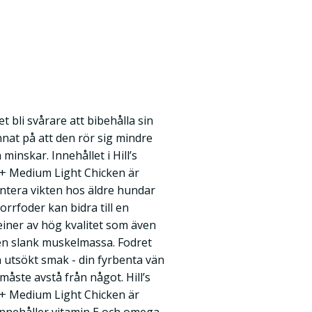
t bli svårare att bibehålla sin
nnat på att den rör sig mindre
minskar. Innehållet i Hill’s
7+ Medium Light Chicken är
antera vikten hos äldre hundar
orrfoder kan bidra till en
iner av hög kvalitet som även
a en slank muskelmassa. Fodret
 utsökt smak - din fyrbenta vän
åste avstå från något. Hill’s
7+ Medium Light Chicken är