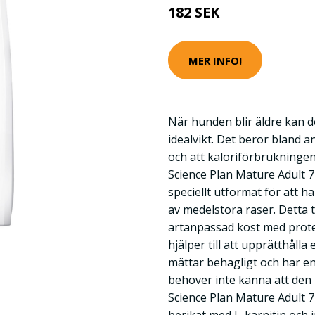
182 SEK
MER INFO!
När hunden blir äldre kan de
idealvikt. Det beror bland a
och att kaloriförbrukningen 
Science Plan Mature Adult 
speciellt utformat för att h
av medelstora raser. Detta t
artanpassad kost med prote
hjälper till att upprätthåll
mättar behagligt och har en
behöver inte känna att den m
Science Plan Mature Adult 