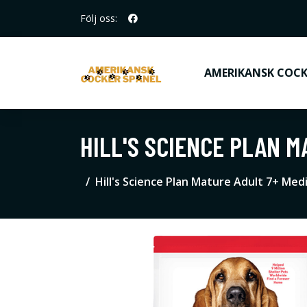
Följ oss:
AMERIKANSK COCK
HILL'S SCIENCE PLAN M
Hill's Science Plan Mature Adult 7+ Med