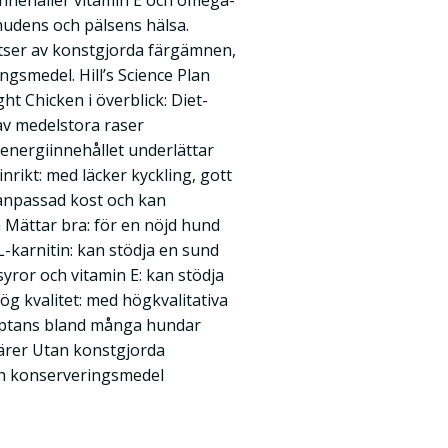
innehåller vitamin E och omega-
hudens och pälsens hälsa.
satser av konstgjorda färgämnen,
smedel. Hill’s Science Plan
t Chicken i överblick: Diet-
av medelstora raser
 energiinnehållet underlättar
inrikt: med läcker kyckling, gott
tanpassad kost och kan
Mättar bra: för en nöjd hund
L-karnitin: kan stödja en sund
yror och vitamin E: kan stödja
g kvalitet: med högkvalitativa
ceptans bland många hundar
rer Utan konstgjorda
 konserveringsmedel