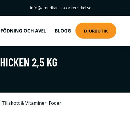
info@amerikansk-cockercirkel.se
FÖDNING OCH AVEL
BLOGG
DJURBUTIK
HICKEN 2,5 KG
,
Tillskott & Vitaminer
,
Foder