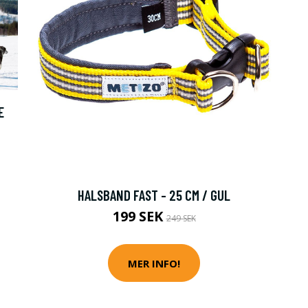
E
HALSBAND FAST - 25 CM / GUL
199 SEK
249 SEK
MER INFO!