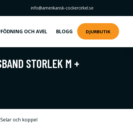
info@amerikansk-cockercirkel.se
FÖDNING OCH AVEL
BLOGG
DJURBUTIK
SBAND STORLEK M +
Selar och koppel