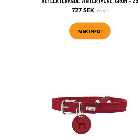
REFLEKTERANDE VINTERTÄCKE, GRÖN - 2
727 SEK
969 SEK
MER INFO!