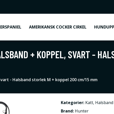
ERSPANIEL
AMERIKANSK COCKER CIRKEL
HUNDUPP
LSBAND + KOPPEL, SVART - HAL
svart - Halsband storlek M + koppel 200 cm/15 mm
Kategorier:
Katt
,
Halsband 
Brand:
Hunter