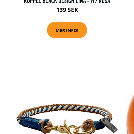
5
KOPPEL BLACK DESIGN LINA - M / ROSA
139 SEK
MER INFO!