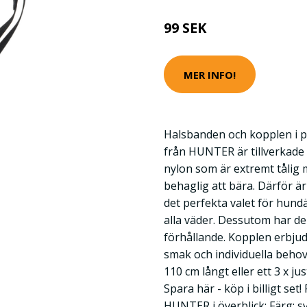
99 SEK
MER INFO!
Halsbanden och kopplen i p
från HUNTER är tillverkade 
nylon som är extremt tålig
behaglig att bära. Därför 
det perfekta valet för hun
alla väder. Dessutom har de
förhållande. Kopplen erbjuds 
smak och individuella behov 
110 cm långt eller ett 3 x j
Spara här - köp i billigt set
HUNTER i överblick: Färg: sv