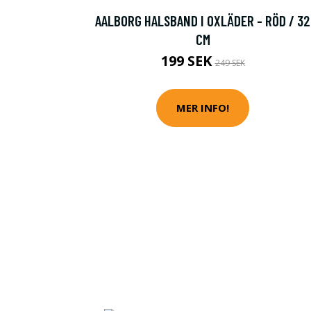
AALBORG HALSBAND I OXLÄDER - RÖD / 32
CM
199 SEK
249 SEK
MER INFO!