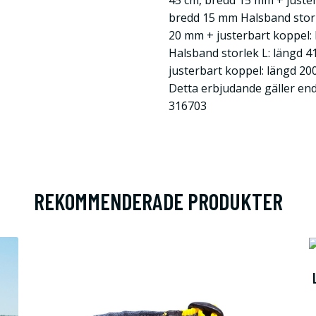
45 cm, bredd 15 mm + juster
bredd 15 mm Halsband storl
20 mm + justerbart koppel:
Halsband storlek L: längd 4
justerbart koppel: längd 2
Detta erbjudande gäller en
316703
REKOMMENDERADE PRODUKTER