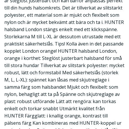
är steglöst justerbart och kan därför anpassas perfekt
till din hunds halsomkrets. Det är tillverkat av slitstarkt
polyester, ett material som är mjukt och flexibelt som
nylon och är mycket bekvämt att bära och ta i. HUNTER
halsband London stängs enkelt med ett klickspänne.
Storlekarna M till L-XL är dessutom utrustade med ett
praktiskt säkerhetslås. Tips! Kolla även in det passande
kopplet London orange! HUNTER halsband London,
orange i korthet: Steglöst justerbart halsband för små
till stora hundar Tillverkat av slitstark polyester: mycket
robust, lätt och formstabil Med säkerhetslås (storlek
M, L, L-XL): spännet kan låsas med skjutreglage i
samma färg som halsbandet Mjukt och flexibelt: som
nylon, behagligt att ta på Spänne och skjutreglage av
plast: robust utförande Lätt att rengöra: kan torkas
enkelt och torkar snabbt Utmärkt kvalitet från
HUNTER Färgglatt: i knallig orange, kontrast till
pälsens färg Kan kombineras med HUNTER-koppel ur