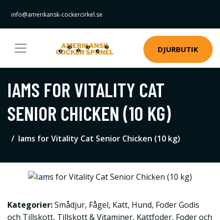
info@amerikansk-cockercirkel.se
DJURBUTIK
IAMS FOR VITALITY CAT
SENIOR CHICKEN (10 KG)
Iams for Vitality Cat Senior Chicken (10 kg)
Kategorier:
Smådjur
,
Fågel
,
Katt
,
Hund
,
Foder Godis
och Tillskott
,
Tillskott & Vitaminer
,
Kattfoder
,
Foder och