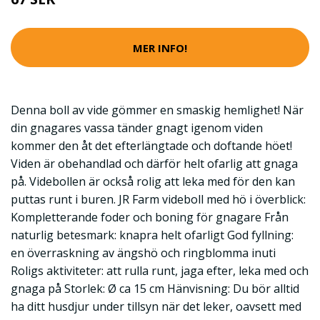
MER INFO!
Denna boll av vide gömmer en smaskig hemlighet! När
din gnagares vassa tänder gnagt igenom viden
kommer den åt det efterlängtade och doftande höet!
Viden är obehandlad och därför helt ofarlig att gnaga
på. Videbollen är också rolig att leka med för den kan
puttas runt i buren. JR Farm videboll med hö i överblick:
Kompletterande foder och boning för gnagare Från
naturlig betesmark: knapra helt ofarligt God fyllning:
en överraskning av ängshö och ringblomma inuti
Roligs aktiviteter: att rulla runt, jaga efter, leka med och
gnaga på Storlek: Ø ca 15 cm Hänvisning: Du bör alltid
ha ditt husdjur under tillsyn när det leker, oavsett med