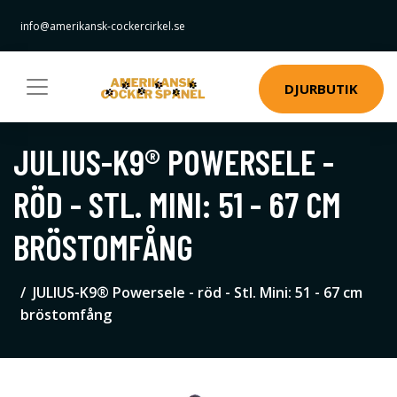
info@amerikansk-cockercirkel.se
DJURBUTIK
JULIUS-K9® POWERSELE -
RÖD - STL. MINI: 51 - 67 CM
BRÖSTOMFÅNG
JULIUS-K9® Powersele - röd - Stl. Mini: 51 - 67 cm
bröstomfång