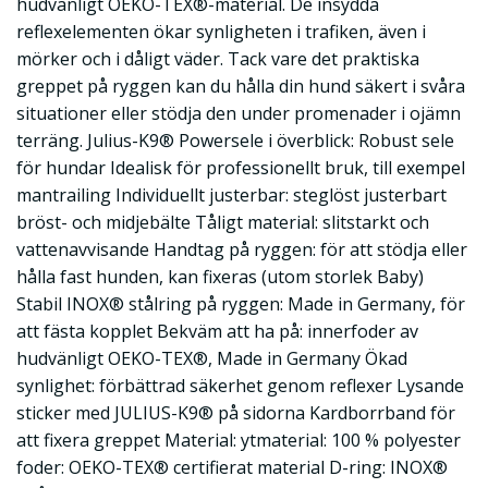
hudvänligt OEKO-TEX®-material. De insydda
reflexelementen ökar synligheten i trafiken, även i
mörker och i dåligt väder. Tack vare det praktiska
greppet på ryggen kan du hålla din hund säkert i svåra
situationer eller stödja den under promenader i ojämn
terräng. Julius-K9® Powersele i överblick: Robust sele
för hundar Idealisk för professionellt bruk, till exempel
mantrailing Individuellt justerbar: steglöst justerbart
bröst- och midjebälte Tåligt material: slitstarkt och
vattenavvisande Handtag på ryggen: för att stödja eller
hålla fast hunden, kan fixeras (utom storlek Baby)
Stabil INOX® stålring på ryggen: Made in Germany, för
att fästa kopplet Bekväm att ha på: innerfoder av
hudvänligt OEKO-TEX®, Made in Germany Ökad
synlighet: förbättrad säkerhet genom reflexer Lysande
sticker med JULIUS-K9® på sidorna Kardborrband för
att fixera greppet Material: ytmaterial: 100 % polyester
foder: OEKO-TEX® certifierat material D-ring: INOX®