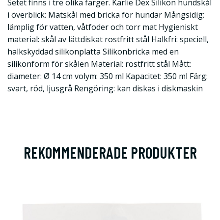
Setet finns i tre olika färger. Karlie Dex Silikon hundskål
i överblick: Matskål med bricka för hundar Mångsidig:
lämplig för vatten, våtfoder och torr mat Hygieniskt
material: skål av lättdiskat rostfritt stål Halkfri: speciell,
halkskyddad silikonplatta Silikonbricka med en
silikonform för skålen Material: rostfritt stål Mått:
diameter: Ø 14 cm volym: 350 ml Kapacitet: 350 ml Färg:
svart, röd, ljusgrå Rengöring: kan diskas i diskmaskin
REKOMMENDERADE PRODUKTER