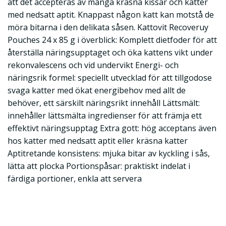
att det accepteras av många kräsna kissar och katter
med nedsatt aptit. Knappast någon katt kan motstå de
möra bitarna i den delikata såsen. Kattovit Recoveruy
Pouches 24 x 85 g i överblick: Komplett dietfoder för att
återställa näringsupptaget och öka kattens vikt under
rekonvalescens och vid undervikt Energi- och
näringsrik formel: speciellt utvecklad för att tillgodose
svaga katter med ökat energibehov med allt de
behöver, ett särskilt näringsrikt innehåll Lättsmält:
innehåller lättsmälta ingredienser för att främja ett
effektivt näringsupptag Extra gott: hög acceptans även
hos katter med nedsatt aptit eller kräsna katter
Aptitretande konsistens: mjuka bitar av kyckling i sås,
lätta att plocka Portionspåsar: praktiskt indelat i
färdiga portioner, enkla att servera