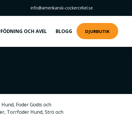
info@amerikansk-cockercirkel.se
FÖDNING OCH AVEL
BLOGG
DJURBUTIK
,
Hund
,
Foder Godis och
ner
,
Torrfoder Hund
,
Strö och