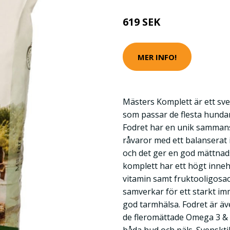
619 SEK
MER INFO!
Mästers Komplett är ett sve
som passar de flesta hundar
Fodret har en unik sammans
råvaror med ett balanserat i
och det ger en god mättna
komplett har ett högt inneh
vitamin samt fruktooligosa
samverkar för ett starkt i
god tarmhälsa. Fodret är äve
de fleromättade Omega 3 & 