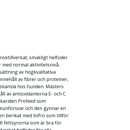
nsktillverkat, smakligt helfoder
 med normal aktivitetsnivå.
ättning av högkvalitativa
nnehåll av fibrer och proteiner,
dskänsla hos hunden. Mästers
åll av antioxidanterna E- och C
ckariden Profeed som
mmunförsvar och den gynnar en
n berikat med linfrö som tillför
6 fettsyrorna som är bra för