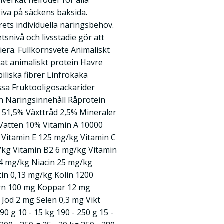
lverkat helfoder för alla
iva på säckens baksida.
ets individuella näringsbehov.
tsnivå och livsstadie gör att
iera. Fullkornsvete Animaliskt
at animaliskt protein Havre
iliska fibrer Linfrökaka
sa Fruktooligosackarider
n Näringsinnehåll Råprotein
 51,5% Växttråd 2,5% Mineraler
Vatten 10% Vitamin A 10000
 Vitamin E 125 mg/kg Vitamin C
/kg Vitamin B2 6 mg/kg Vitamin
04 mg/kg Niacin 25 mg/kg
in 0,13 mg/kg Kolin 1200
ärn 100 mg Koppar 12 mg
Jod 2 mg Selen 0,3 mg Vikt
0 g 10 - 15 kg 190 - 250 g 15 -