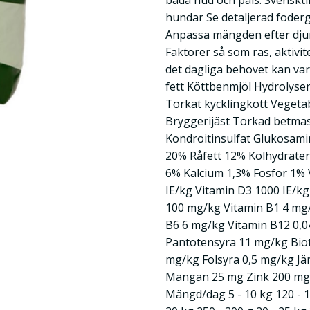
båda hud och päls. Svensktil
hundar Se detaljerad foderg
Anpassa mängden efter djur
Faktorer så som ras, aktivite
det dagliga behovet kan var
fett Köttbenmjöl Hydrolyser
Torkat kycklingkött Vegetab
Bryggerijäst Torkad betmas
Kondroitinsulfat Glukosami
20% Råfett 12% Kolhydrater
6% Kalcium 1,3% Fosfor 1% 
IE/kg Vitamin D3 1000 IE/kg
100 mg/kg Vitamin B1 4 mg
B6 6 mg/kg Vitamin B12 0,
Pantotensyra 11 mg/kg Biot
mg/kg Folsyra 0,5 mg/kg J
Mangan 25 mg Zink 200 mg 
Mängd/dag 5 - 10 kg 120 - 19