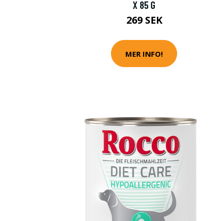
X 85 G
269 SEK
MER INFO!