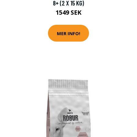
8+ (2 X 15 KG)
1549 SEK
MER INFO!