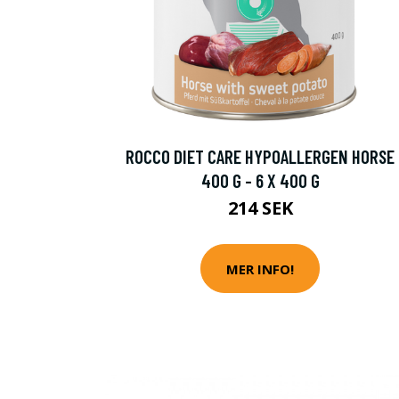
ROCCO DIET CARE HYPOALLERGEN HORSE
400 G - 6 X 400 G
214 SEK
MER INFO!