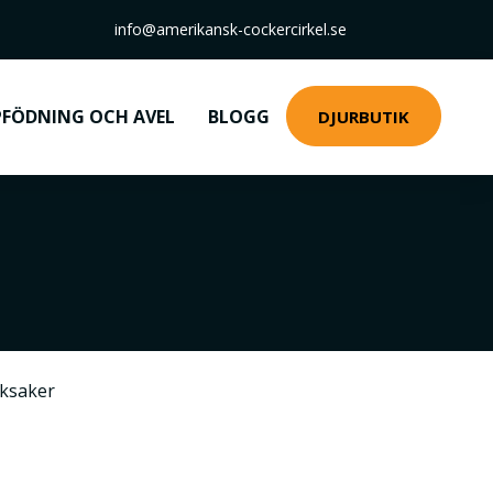
info@amerikansk-cockercirkel.se
FÖDNING OCH AVEL
BLOGG
DJURBUTIK
ksaker