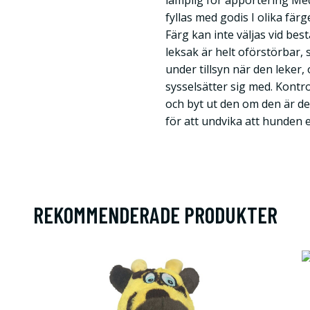
lämplig för apportering Me
fyllas med godis I olika färge
Färg kan inte väljas vid bes
leksak är helt oförstörbar, 
under tillsyn när den leker,
sysselsätter sig med. Kont
och byt ut den om den är de
för att undvika att hunden e
REKOMMENDERADE PRODUKTER