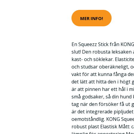
MER INFO!
En Squeezz Stick från KONG 
slut! Den robusta leksaken a
kast- och söklekar. Elastici
och studsar oberäkneligt, o
vakt för att kunna fånga de
det lätt att hitta den i högt 
är att pinnen har ett hål i 
små godsaker, så din hund 
tag när den försöker få ut
är det integrerade pipljude
oemotståndlig. KONG Squeezz 
robust plast Elastisk Mått: 