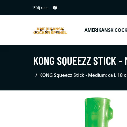
Följ oss:
AMERIKANSK COCK
KONG SQUEEZZ STICK - M
KONG Squeezz Stick - Medium: ca L 18 x