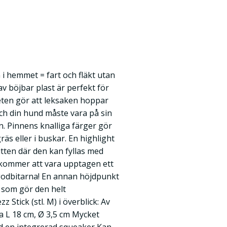
i hemmet = fart och fläkt utan
v böjbar plast är perfekt för
teten gör att leksaken hoppar
ch din hund måste vara på sin
n. Pinnens knalliga färger gör
gräs eller i buskar. En highlight
mitten där den kan fyllas med
kommer att vara upptagen ett
 godbitarna! En annan höjdpunkt
t som gör den helt
Stick (stl. M) i överblick: Av
ca L 18 cm, Ø 3,5 cm Mycket