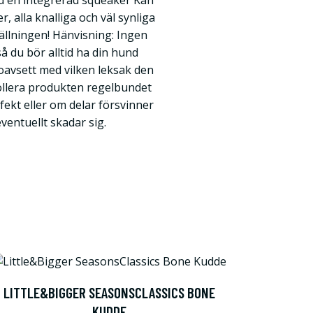
d en integrerad squeaker Kan
r, alla knalliga och väl synliga
tällningen! Hänvisning: Ingen
så du bör alltid ha din hund
 oavsett med vilken leksak den
rollera produkten regelbundet
fekt eller om delar försvinner
ventuellt skadar sig.
LITTLE&BIGGER SEASONSCLASSICS BONE
KUDDE