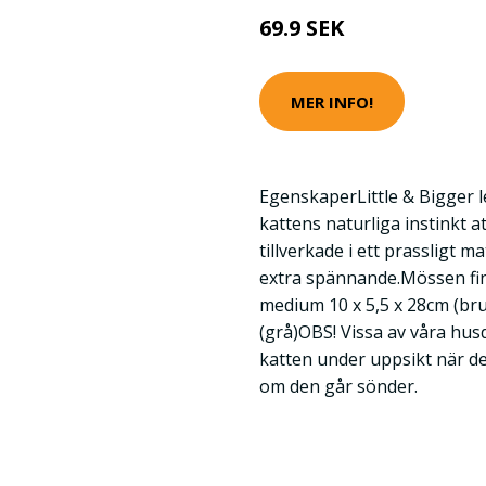
69.9 SEK
MER INFO!
EgenskaperLittle & Bigger
kattens naturliga instinkt a
tillverkade i ett prassligt m
extra spännande.Mössen finn
medium 10 x 5,5 x 28cm (bru
(grå)OBS! Vissa av våra husdj
katten under uppsikt när de
om den går sönder.