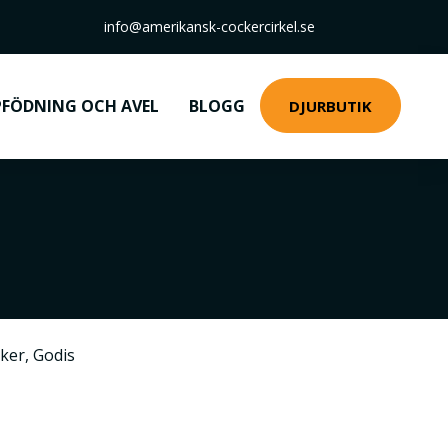
info@amerikansk-cockercirkel.se
FÖDNING OCH AVEL
BLOGG
DJURBUTIK
aker
,
Godis