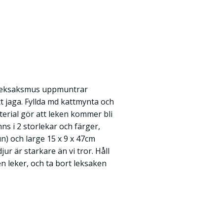
 leksaksmus uppmuntrar
tt jaga. Fyllda md kattmynta och
aterial gör att leken kommer bli
s i 2 storlekar och färger,
n) och large 15 x 9 x 47cm
ur är starkare än vi tror. Håll
n leker, och ta bort leksaken