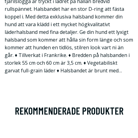
fjärilslogga är tryckt i lädret på hällan bredvid
rullspännet. Halsbandet har en stor D-ring att fästa
koppel i. Med detta exklusiva halsband kommer din
hund att vara klädd i ett mycket högkvalitativt
läderhalsband med fina detaljer. Ge din hund ett lyxigt
halsband som kommer att hålla sin form länge och som
kommer att hunden en tidlös, stilren look vart ni än
går. ♦ Tillverkat i Frankrike. ♦ Bredden på halsbanden i
storlek 55 cm och 60 cm är 3,5 cm. ♦ Vegetabiliskt
garvat full-grain läder ♦ Halsbandet är brunt med…
REKOMMENDERADE PRODUKTER