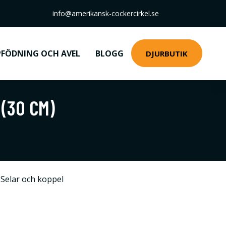
info@amerikansk-cockercirkel.se
FÖDNING OCH AVEL
BLOGG
DJURBUTIK
(30 CM)
Selar och koppel