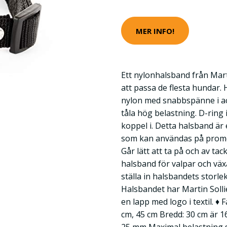
MER INFO!
Ett nylonhalsband från Marti
att passa de flesta hundar. H
nylon med snabbspänne i ace
tåla hög belastning. D-ring i
koppel i. Detta halsband är
som kan användas på prom
Går lätt att ta på och av ta
halsband för valpar och vä
ställa in halsbandets storle
Halsbandet har Martin Solli
en lapp med logo i textil. ♦ 
cm, 45 cm Bredd: 30 cm är 