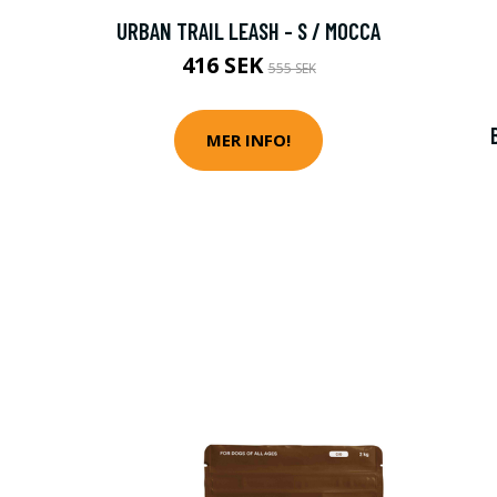
URBAN TRAIL LEASH - S / MOCCA
416 SEK
555 SEK
MER INFO!