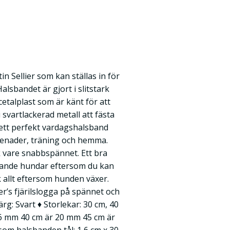
n Sellier som kan ställas in för
alsbandet är gjort i slitstark
talplast som är känt för att
 svartlackerad metall att fästa
 ett perfekt vardagshalsband
enader, träning och hemma.
ck vare snabbspännet. Ett bra
xande hundar eftersom du kan
k allt eftersom hunden växer.
er’s fjärilslogga på spännet och
Färg: Svart ♦ Storlekar: 30 cm, 40
16 mm 40 cm är 20 mm 45 cm är