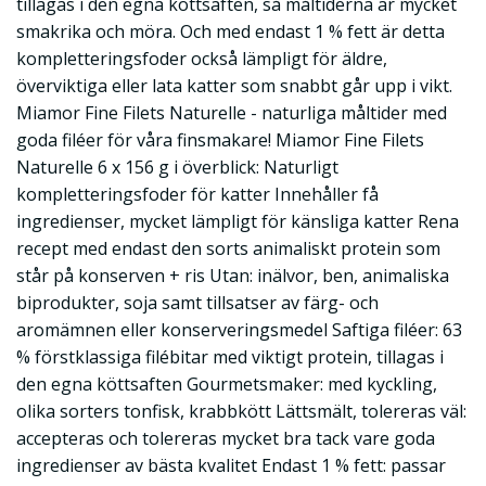
tillagas i den egna köttsaften, så måltiderna är mycket
smakrika och möra. Och med endast 1 % fett är detta
kompletteringsfoder också lämpligt för äldre,
överviktiga eller lata katter som snabbt går upp i vikt.
Miamor Fine Filets Naturelle - naturliga måltider med
goda filéer för våra finsmakare! Miamor Fine Filets
Naturelle 6 x 156 g i överblick: Naturligt
kompletteringsfoder för katter Innehåller få
ingredienser, mycket lämpligt för känsliga katter Rena
recept med endast den sorts animaliskt protein som
står på konserven + ris Utan: inälvor, ben, animaliska
biprodukter, soja samt tillsatser av färg- och
aromämnen eller konserveringsmedel Saftiga filéer: 63
% förstklassiga filébitar med viktigt protein, tillagas i
den egna köttsaften Gourmetsmaker: med kyckling,
olika sorters tonfisk, krabbkött Lättsmält, tolereras väl:
accepteras och tolereras mycket bra tack vare goda
ingredienser av bästa kvalitet Endast 1 % fett: passar