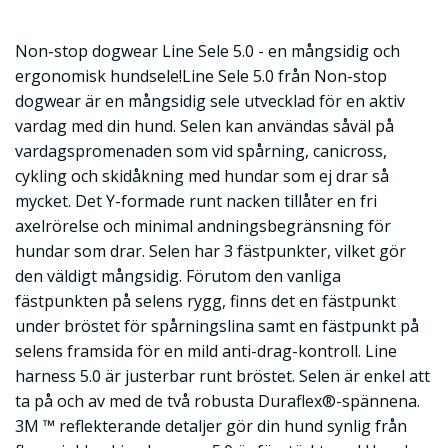
Non-stop dogwear Line Sele 5.0 - en mångsidig och
ergonomisk hundsele!Line Sele 5.0 från Non-stop
dogwear är en mångsidig sele utvecklad för en aktiv
vardag med din hund. Selen kan användas såväl på
vardagspromenaden som vid spårning, canicross,
cykling och skidåkning med hundar som ej drar så
mycket. Det Y-formade runt nacken tillåter en fri
axelrörelse och minimal andningsbegränsning för
hundar som drar. Selen har 3 fästpunkter, vilket gör
den väldigt mångsidig. Förutom den vanliga
fästpunkten på selens rygg, finns det en fästpunkt
under bröstet för spårningslina samt en fästpunkt på
selens framsida för en mild anti-drag-kontroll. Line
harness 5.0 är justerbar runt bröstet. Selen är enkel att
ta på och av med de två robusta Duraflex®-spännena.
3M ™ reflekterande detaljer gör din hund synlig från