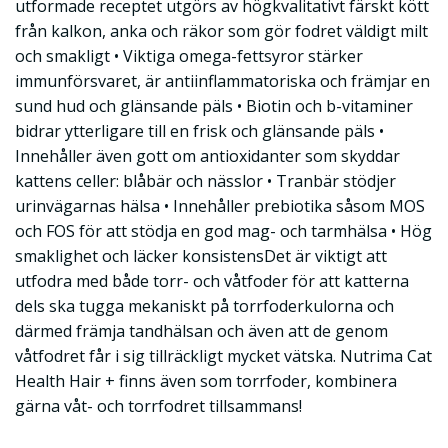
utformade receptet utgörs av högkvalitativt färskt kött
från kalkon, anka och räkor som gör fodret väldigt milt
och smakligt • Viktiga omega-fettsyror stärker
immunförsvaret, är antiinflammatoriska och främjar en
sund hud och glänsande päls • Biotin och b-vitaminer
bidrar ytterligare till en frisk och glänsande päls •
Innehåller även gott om antioxidanter som skyddar
kattens celler: blåbär och nässlor • Tranbär stödjer
urinvägarnas hälsa • Innehåller prebiotika såsom MOS
och FOS för att stödja en god mag- och tarmhälsa • Hög
smaklighet och läcker konsistensDet är viktigt att
utfodra med både torr- och våtfoder för att katterna
dels ska tugga mekaniskt på torrfoderkulorna och
därmed främja tandhälsan och även att de genom
våtfodret får i sig tillräckligt mycket vätska. Nutrima Cat
Health Hair + finns även som torrfoder, kombinera
gärna våt- och torrfodret tillsammans!