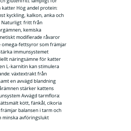
 glutenfritt: lämpligt för
a katter Hög andel protein:
mst kyckling, kalkon, anka och
Naturligt: fritt från
ärgämnen, kemiska
etiskt modifierade råvaror
de omega-fettsyror som främjar
 stärka immunsystemet
tiellt näringsämne för katter
en L-karnitin kan stimulera
ande: växtextrakt från
 samt en avvägd blandning
pårämnen stärker kattens
unsystem Avvägd tarmflora:
ättsmält kött, fänkål, cikoria
 främjar balansen i tarm och
 minska avföringslukt