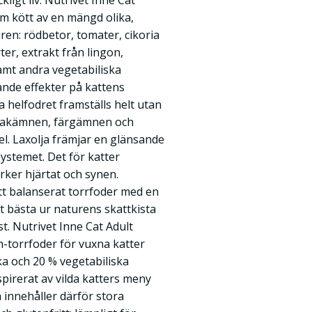
kligt liv. Nutrivet Inne Cat
m kött av en mängd olika,
ren: rödbetor, tomater, cikoria
er, extrakt från lingon,
amt andra vegetabiliska
ande effekter på kattens
a helfodret framställs helt utan
smakämnen, färgämnen och
. Laxolja främjar en glänsande
ystemet. Det för katter
rker hjärtat och synen.
ett balanserat torrfoder med en
et bästa ur naturens skattkista
st. Nutrivet Inne Cat Adult
m-torrfoder för vuxna katter
ka och 20 % vegetabiliska
spirerat av vilda katters meny
h innehåller därför stora