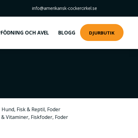
info@amerikansk-cockercirkel.se
FÖDNING OCH AVEL
BLOGG
DJURBUTIK
,
Hund
,
Fisk & Reptil
,
Foder
t & Vitaminer
,
Fiskfoder
,
Foder