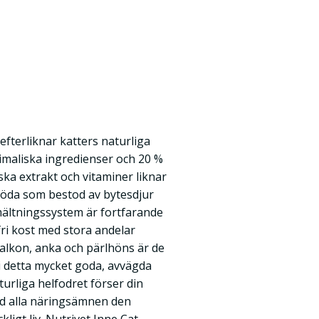
efterliknar katters naturliga
maliska ingredienser och 20 %
ska extrakt och vitaminer liknar
föda som bestod av bytesdjur
mältningssystem är fortfarande
ri kost med stora andelar
kalkon, anka och pärlhöns är de
i detta mycket goda, avvägda
turliga helfodret förser din
ed alla näringsämnen den