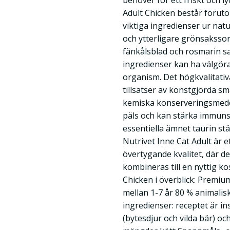
behöver för ett friskt och lyc
Adult Chicken består föruto
viktiga ingredienser ur natu
och ytterligare grönsakssort
fänkålsblad och rosmarin s
ingredienser kan ha välgör
organism. Det högkvalitativ
tillsatser av konstgjorda 
kemiska konserveringsmedel
päls och kan stärka immuns
essentiella ämnet taurin stä
Nutrivet Inne Cat Adult är 
övertygande kvalitet, där d
kombineras till en nyttig ko
Chicken i överblick: Premiu
mellan 1-7 år 80 % animalis
ingredienser: receptet är in
(bytesdjur och vilda bär) oc