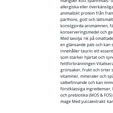
mängder kött Spannmåls- och
allergiska eller överkänslig
animaliskt protein från frä
pärlhöns, gott och lättsmält 
konstgjorda aromämnen, f
konserveringsmedel och gen
Med laxolja: rik på omätta
en glänsande päls och kan
Innehåller taurin: ett essen
som stärker hjärtat och syn
fettförbränningen Vitaliser
grönsaker, frukt och örter
vitaminer, mineraler och s
välbefinnande och kan imm
förstklassiga ingredienser, l
och prebiotika (MOS & FOS)
mage Med yuccaextrakt: kan