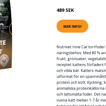
489 SEK
MER INFO!
Nutrivet Inne Cat torrfoder 
näringsbehov. Med 80 % ani
frukt, grönsaker, vegetabili
receptet kattens förfaders 
och vilda bär. Katters mats
utformat för en spannmålsf
protein och kött. Kyckling, 
animaliska proteinkällorna 
och lättsmälta foder. Det na
vuxna katt mellan 1-7 år m