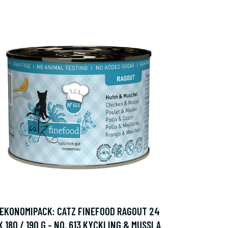
EKONOMIPACK: CATZ FINEFOOD RAGOUT 24
X 180 / 190 G - NO. 613 KYCKLING & MUSSLA