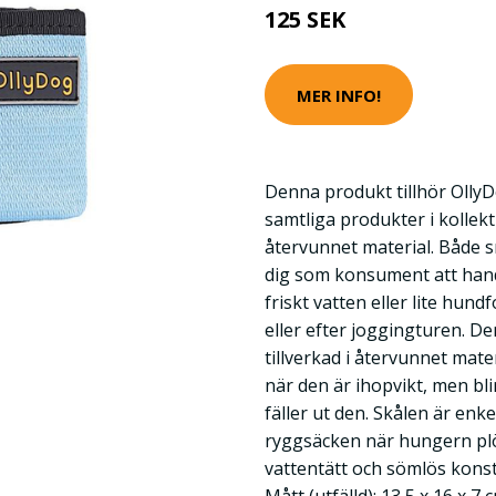
125 SEK
MER INFO!
Denna produkt tillhör OllyD
samtliga produkter i kollekt
återvunnet material. Både sn
dig som konsument att hand
friskt vatten eller lite hun
eller efter joggingturen. D
tillverkad i återvunnet mate
när den är ihopvikt, men bl
fäller ut den. Skålen är enkel
ryggsäcken när hungern plötsl
vattentätt och sömlös kons