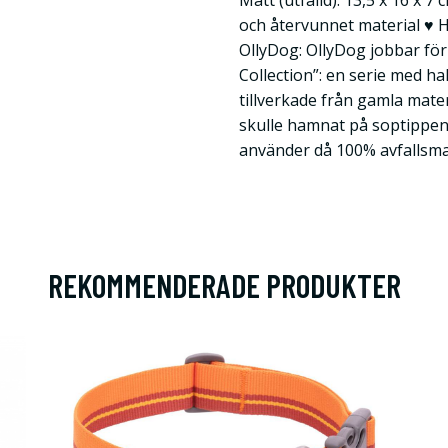
Mått (utfälld): 13,5 x 16 x 7 
och återvunnet material ♥ 
OllyDog: OllyDog jobbar för
Collection”: en serie med h
tillverkade från gamla mate
skulle hamnat på soptippen
använder då 100% avfallsma
REKOMMENDERADE PRODUKTER