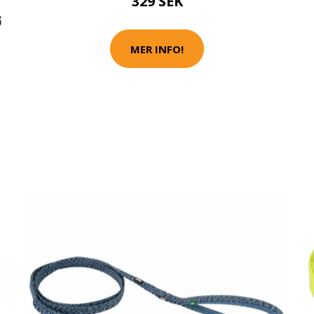
329 SEK
6
MER INFO!