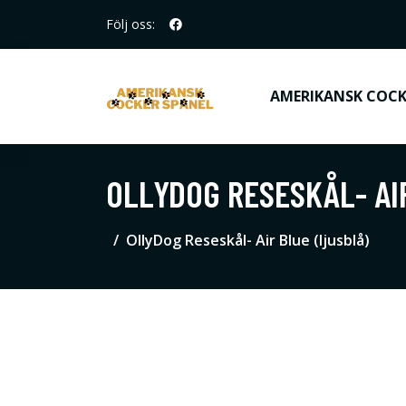
Följ oss:
AMERIKANSK COCK
OLLYDOG RESESKÅL- AI
OllyDog Reseskål- Air Blue (ljusblå)