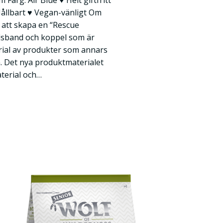
cm Färg: Air Blue ♥ Helt giftfritt
Hållbart ♥ Vegan-vänligt Om
 att skapa en “Rescue
alsband och koppel som är
rial av produkter som annars
. Det nya produktmaterialet
terial och…