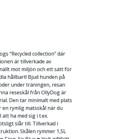
ogs “Recycled collection” där
ionen är tillverkade av
ällt mot miljön och ett sätt för
la hållbart! Bjud hunden på
dfoder under träningen, resan
enna reseskål från OllyDog är
rial. Den tar minimalt med plats
ir en rymlig matsskål när du
 att ha med sig i t.ex.
igt slår till. Tillverkad i
truktion. Skålen rymmer 1,5L