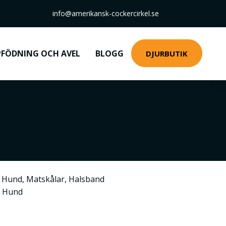
info@amerikansk-cockercirkel.se
FÖDNING OCH AVEL
BLOGG
DJURBUTIK
,
Hund
,
Matskålar
,
Halsband
r Hund