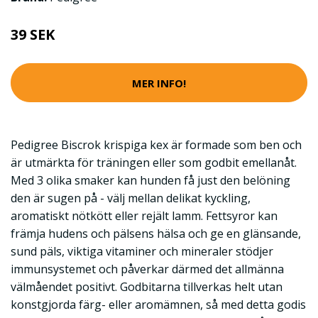
39 SEK
MER INFO!
Pedigree Biscrok krispiga kex är formade som ben och
är utmärkta för träningen eller som godbit emellanåt.
Med 3 olika smaker kan hunden få just den belöning
den är sugen på - välj mellan delikat kyckling,
aromatiskt nötkött eller rejält lamm. Fettsyror kan
främja hudens och pälsens hälsa och ge en glänsande,
sund päls, viktiga vitaminer och mineraler stödjer
immunsystemet och påverkar därmed det allmänna
välmåendet positivt. Godbitarna tillverkas helt utan
konstgjorda färg- eller aromämnen, så med detta godis