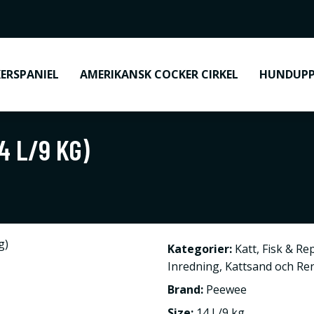
ERSPANIEL
AMERIKANSK COCKER CIRKEL
HUNDUPP
4 L/9 KG)
Kategorier:
Katt
,
Fisk & Rep
Inredning
,
Kattsand och Re
Brand:
Peewee
Size:
14 L/9 kg