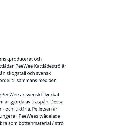
venskproducerat och
 kattlådan!PeeWee Kattlådeströ är
rån skogstall och svensk
ördel tillsammans med den
PeeWee är svensktillverkat
om är gjorda av träspån. Dessa
- och luktfria. Pelletsen är
 fungera i PeeWees tvådelade
 bra som bottenmaterial / strö