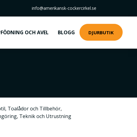
info@amerikansk-cockercirkel.se
FÖDNING OCH AVEL
BLOGG
DJURBUTIK
til
,
Toalådor och Tillbehör
,
ngöring
,
Teknik och Utrustning