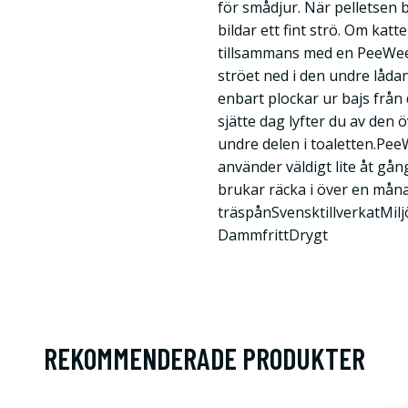
för smådjur. När pelletsen b
bildar ett fint strö. Om ka
tillsammans med en PeeWee 
ströet ned i den undre lådan,
enbart plockar ur bajs från d
sjätte dag lyfter du av den 
undre delen i toaletten.Pe
använder väldigt lite åt gång
brukar räcka i över en måna
träspånSvensktillverkatMilj
DammfrittDrygt
REKOMMENDERADE PRODUKTER