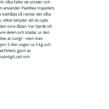
lir våta faller de sönder och
tten använder PeeWee träpellets
kattlåda så ramlar det våta
 vilket betyder att du själv
en övre lådan. Var fjärde till
övre delen och städar ur den
eWee är tungt - men man
en. 5 liter väger ca 3 kg och
d.Pellets gjort av
övänligtLukt och