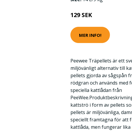
129 SEK
MER INFO!
Peewee Träpellets är ett s
miljövänligt alternativ till
pellets gjorda av sågspån f
rödgran och används med f
speciella kattlådan från
PeeWee.Produktbeskrivning
kattströ i form av pellets s
pellets är miljövänliga, damm
speciellt framtagna för att
kattlåda, men fungerar lika