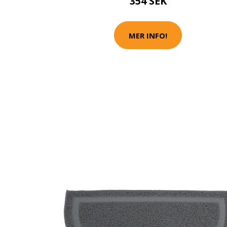
354 SEK
MER INFO!