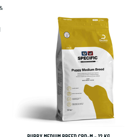
N
PUPPY MEDIUM BREED CPD-M - 12 KG