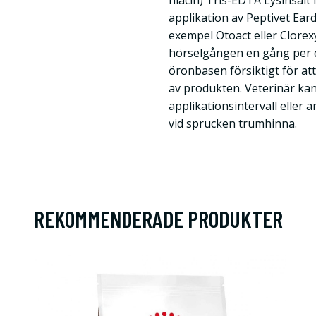
niacin) Tris-EDTA Lysinsalt 
applikation av Peptivet Ear
exempel Otoact eller Clorex
hörselgången en gång per d
öronbasen försiktigt för at
av produkten. Veterinär ka
applikationsintervall eller
vid sprucken trumhinna.
REKOMMENDERADE PRODUKTER