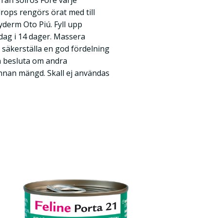
från solros Före varje
drops rengörs örat med till
yderm Oto Piú. Fyll upp
ag i 14 dager. Massera
t säkerställa en god fördelning
n besluta om andra
 annan mängd. Skall ej användas