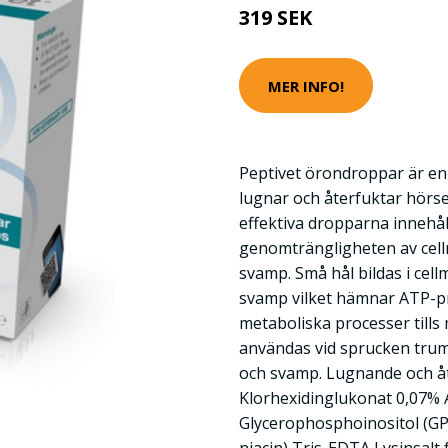
319 SEK
MER INFO!
Peptivet örondroppar är e
lugnar och återfuktar hörs
effektiva dropparna innehå
genomträngligheten av cel
svamp. Små hål bildas i cel
svamp vilket hämnar ATP-p
metaboliska processer tills
användas vid sprucken trum
och svamp. Lugnande och å
Klorhexidinglukonat 0,07% 
Glycerophosphoinositol (GPI