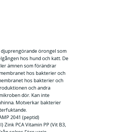
n djuprengörande örongel som
elgången hos hund och katt. De
ller ämnen som förändrar
lmembranet hos bakterier och
lmembranet hos bakterier och
roduktionen och andra
 mikroben dör. Kan inte
hinna. Motverkar bakterier
terfuktande.
AMP 2041 (peptid)
) Zink PCA Vitamin PP (Vit B3,