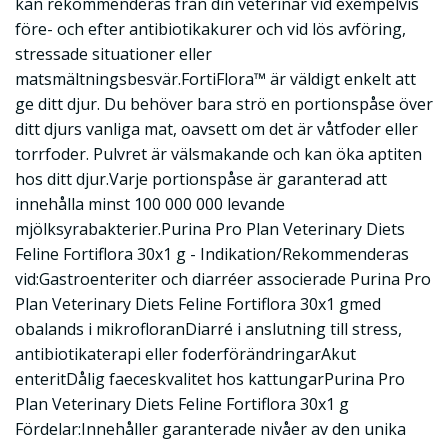
kan rekommenderas från din veterinär vid exempelvis
före- och efter antibiotikakurer och vid lös avföring,
stressade situationer eller
matsmältningsbesvär.FortiFlora™ är väldigt enkelt att
ge ditt djur. Du behöver bara strö en portionspåse över
ditt djurs vanliga mat, oavsett om det är våtfoder eller
torrfoder. Pulvret är välsmakande och kan öka aptiten
hos ditt djur.Varje portionspåse är garanterad att
innehålla minst 100 000 000 levande
mjölksyrabakterier.Purina Pro Plan Veterinary Diets
Feline Fortiflora 30x1 g - Indikation/Rekommenderas
vid:Gastroenteriter och diarréer associerade Purina Pro
Plan Veterinary Diets Feline Fortiflora 30x1 gmed
obalands i mikrofloranDiarré i anslutning till stress,
antibiotikaterapi eller foderförändringarAkut
enteritDålig faeceskvalitet hos kattungarPurina Pro
Plan Veterinary Diets Feline Fortiflora 30x1 g
Fördelar:Innehåller garanterade nivåer av den unika