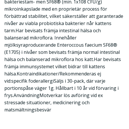
bakteriestam- men SF68® (min. 1x108 CFU/g)
mikroinkapslade med en proprietär process för
förbättrad stabilitet, vilket säkerställer att garanterade
nivåer av viabla probiotiska bakterier når kattens
tarm.Har bevisats främja intestinal hälsa och
balanserad mikroflora. Innehåller
mjölksyraproducerande Enteroccous faecium SF68®
(E1705) i nivåer som bevisats främja normal intestinal
hälsa och balanserad mikroflora hos katt.Har bevisats
främja immunsystemet vilket bidrar till kattens
hälsa.Kontraindikationer/Rekommenderas ej
vid:specifik foderallergiSäljs i 30-pack, där varje
portionspåse väger 1g. Hållbart i 10 år vid förvaring i
frys.AnvändningMotverkar lös avföring vid ex
stressade situationer, medicinering och
matsmältningsbesvär