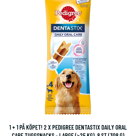
1 + 1 PÅ KÖPET! 2 X PEDIGREE DENTASTIX DAILY ORAL
CARE TUGGSNACKS - LARGE (>25 KG), 8 ST (308 G)