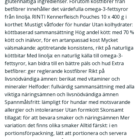
glutenhaltiga ingredienser. Förutom kostfibrer från
betfibrer innehåller det värdefulla omega-3-fettsyror
från linolja. RINTI Kennerfleisch Pouches 10 x 400 g i
korthet: Mustigt våtfoder för hundar Utan kolhydrater:
köttbaserad sammansättning Hög andel kött: med 70 %
kött och inälvor, för en artanpassad kost Mycket
välsmakande: aptitretande konsistens, rikt på naturliga
köttbitar Med linolja: en naturlig källa till omega-3-
fettsyror, kan bidra till en bättre päls och hud Extra
betfibrer: ger reglerande kostfibrer Rikt på
livsnödvändiga ämnen: berikat med vitaminer och
mineraler Helfoder: fullvärdig sammansättning med alla
viktiga näringsämnen och livsnödvändiga ämnen
Spannmålsfritt: lämpligt för hundar med motsvarande
allergier och intoleranser Utan formkött Skonsamt
tillagat: för att bevara smaker och näringsämnen Mer
variation: det finns olika smaker Alltid färskt: i en
portionsförpackning, lätt att portionera och servera