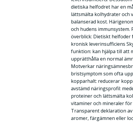
dietiska helfodret har en må
lättsmälta kolhydrater och 
balanserad kost. Härigenom 
och hudens immunsystem. Ro
överblick: Dietiskt helfoder
kronisk leverinsufficiens Sk
funktion: kan hjälpa till at
upprätthålla en normal ämn
Motverkar näringsämnesbri
bristsymptom som ofta upp
kopparhalt: reducerar kopp
avstämd näringsprofil: mede
proteiner och lättsmälta ko
vitaminer och mineraler för
Transparent deklaration av 
aromer, färgämnen eller l