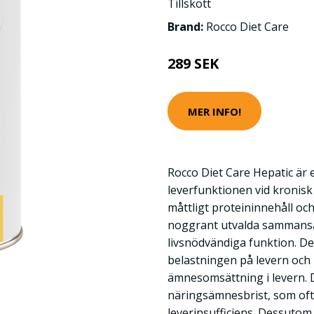
Tillskott
Brand:
Rocco Diet Care
289 SEK
MER INFO!
Rocco Diet Care Hepatic är 
leverfunktionen vid kronisk
måttligt proteininnehåll oc
noggrant utvalda sammansä
livsnödvändiga funktion. Den
belastningen på levern och
ämnesomsättning i levern.
näringsämnesbrist, som of
leverinsufficiens. Dessutom