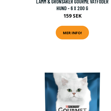
LAMM & GRÖNSAKER GOURMÈ VÅTFODER
HUND - 6 X 200 G
159 SEK
MER INFO!