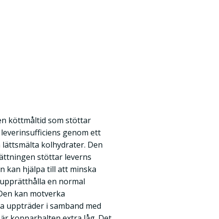
en köttmåltid som stöttar
 leverinsufficiens genom ett
h lättsmälta kolhydrater. Den
ttningen stöttar leverns
 kan hjälpa till att minska
 upprätthålla en normal
 Den kan motverka
ta uppträder i samband med
 är kopparhalten extra låg. Det