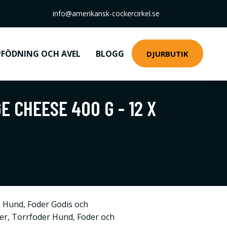
info@amerikansk-cockercirkel.se
FÖDNING OCH AVEL
BLOGG
DJURBUTIK
 CHEESE 400 G - 12 X
,
Hund
,
Foder Godis och
ner
,
Torrfoder Hund
,
Foder och