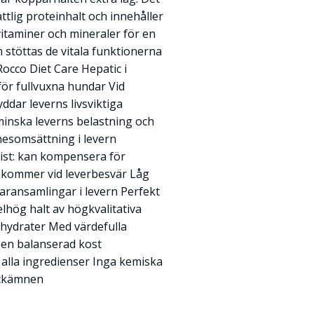
ttlig proteinhalt och innehåller
vitaminer och mineraler för en
stöttas de vitala funktionerna
cco Diet Care Hepatic i
 för fullvuxna hundar Vid
yddar leverns livsviktiga
t minska leverns belastning och
esomsättning i levern
st: kan kompensera för
kommer vid leverbesvär Låg
aransamlingar i levern Perfekt
lhög halt av högkvalitativa
lhydrater Med värdefulla
 en balanserad kost
alla ingredienser Inga kemiska
ockämnen