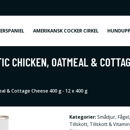
ERSPANIEL
AMERIKANSK COCKER CIRKEL
HUNDUPP
IC CHICKEN, OATMEAL & COTTAGE
al & Cottage Cheese 400 g - 12 x 400 g
Kategorier:
Smådjur
,
Fågel
Tillskott
,
Tillskott & Vitami