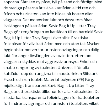
soporna. Sätt i en ny påse, fyll på sand och färdigt! Med
de stadiga påsarna är själva kattlådan alltid ren och
fräsch och urinsten kan inte bildas på botten eller
väggarna. Det motverkar lukt och dessutom ökar
livslängden på kattlådan. Savic Bag it Up Litter Tray
Bags gör rengöringen av kattlådan till en barnlek! Savic
Bag it Up Litter Tray Bags i överblick: Praktiska
foliepåsar för alla kattlådor, med och utan tak Mycket
hygieniska: motverkar urinstensavlagringar och dålig
lukt Förlänger livslängden av toaletten, eftersom
väggarna skyddas mot aggressiv urinsyra Enkel och
snabb rengöring av toaletten Universell för alla
kattlådor upp den angivna till maxstorleken Slitstark
Fräsch och ren toalett Material: polyeten (PE) Färg:
mjölkaktigt transparent Savic Bag it Up Litter Tray
Bags är ett praktiskt tillbehör för alla kattoaletter. De
slitstarka, transparenta folieinläggen för kattoaletten
förhindrar avlagringar och urinsten i toaletten, vilket