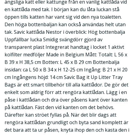
ängsliga katt eller kattunge från en vanlig kattlåda vid
en kattlåda med tak. I början kan du låta luckan stå
öppen tills katten har vant sig vid den nya toaletten.
Den höga bottenbaljan kan också användas helt utan
tak. Savic kattlåda Nestor i överblick: Hög bottenbalja
Uppfällbar lucka Smidig svängdörr gjord av
transparent plast Integrerat handtag i locket 1 aktivt
kolfilter medföljer Made in Belgium Mått: Totalt: L 56 x
B 39 x H 38,5 cm Botten: L 45 x B 29 cm Bottenbalja
insidan: ca L 50 x B 34 x H 12-25 cm Ingång: B 21 x H 20
cm Ingångens höjd: 14 cm Savic Bag it Up Litter Tray
Bags är ett smart tillbehör till alla kattlådor. De gör det
enkelt som aldrig förr att rengöra kattlådan. Lägg i en
påse i kattlådan och dra över påsens kant över kanten
på kattlådan. Fäst den vid kanten om det behövs.
Därefter kan ströet fyllas på. När det blir dags att
rengöra kattlådan grundligt och byta sand komplett är
det bara att ta ur påsen, knyta ihop den och kasta den i