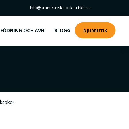
info@amerikansk-cockercirkel.se
FÖDNING OCH AVEL
BLOGG
DJURBUTIK
ksaker