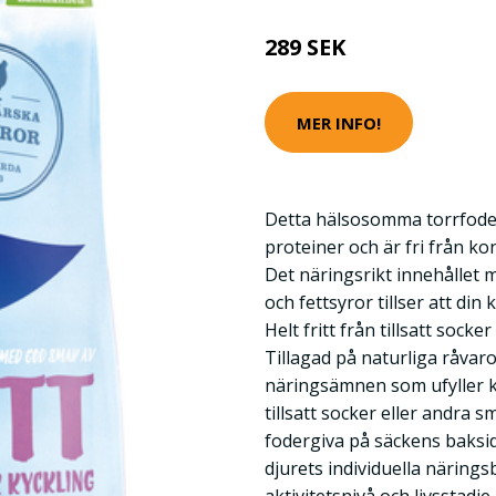
289 SEK
MER INFO!
Detta hälsosomma torrfoder 
proteiner och är fri från ko
Det näringsrikt innehållet m
och fettsyror tillser att din
Helt fritt från tillsatt socke
Tillagad på naturliga råvar
näringsämnen som ufyller k
tillsatt socker eller andra s
fodergiva på säckens baksi
djurets individuella näring