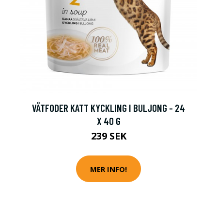
VÅTFODER KATT KYCKLING I BULJONG - 24
X 40 G
239 SEK
MER INFO!