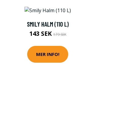
SMILY HALM (110 L)
143 SEK
179 SEK
MER INFO!