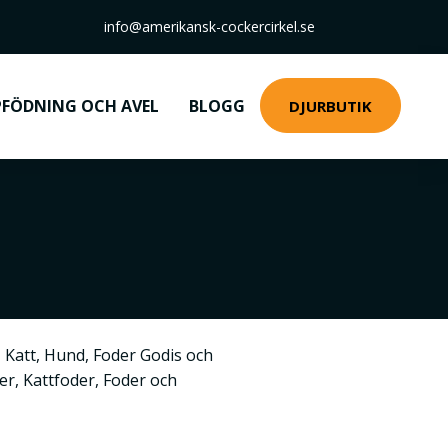
info@amerikansk-cockercirkel.se
FÖDNING OCH AVEL
BLOGG
DJURBUTIK
,
Katt
,
Hund
,
Foder Godis och
ner
,
Kattfoder
,
Foder och