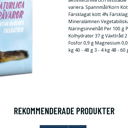
aktivitetsnivå och livsstadi
variera. Spannmål/Korn Köt
Färsklagat kött 4% Färsklag
Mineralämnen Vegetabiliska
Näringsinnehåll Per 100 g P
Kolhydrater 37 g Växttråd 2
Fosfor 0,9 g Magnesium 0,09
kg 40 - 48 g 3 - 4 kg 48 - 60 
REKOMMENDERADE PRODUKTER